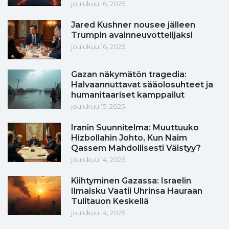
joulukuu 16, 2025
Jared Kushner nousee jälleen
Trumpin avainneuvottelijaksi
joulukuu 16, 2025
Gazan näkymätön tragedia:
Halvaannuttavat sääolosuhteet ja
humanitaariset kamppailut
joulukuu 15, 2025
Iranin Suunnitelma: Muuttuuko
Hizbollahin Johto, Kun Naim
Qassem Mahdollisesti Väistyy?
joulukuu 14, 2025
Kiihtyminen Gazassa: Israelin
Ilmaisku Vaatii Uhrinsa Hauraan
Tulitauon Keskellä
joulukuu 14, 2025