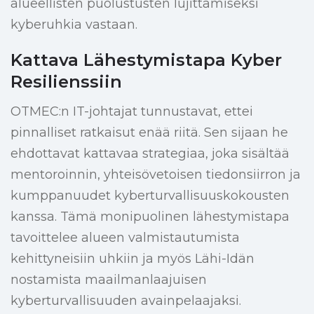
alueellisten puolustusten lujittamiseksi
kyberuhkia vastaan.
Kattava Lähestymistapa Kyber
Resilienssiin
OTMEC:n IT-johtajat tunnustavat, ettei
pinnalliset ratkaisut enää riitä. Sen sijaan he
ehdottavat kattavaa strategiaa, joka sisältää
mentoroinnin, yhteisövetoisen tiedonsiirron ja
kumppanuudet kyberturvallisuuskokousten
kanssa. Tämä monipuolinen lähestymistapa
tavoittelee alueen valmistautumista
kehittyneisiin uhkiin ja myös Lähi-Idän
nostamista maailmanlaajuisen
kyberturvallisuuden avainpelaajaksi.