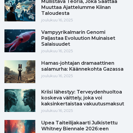
Mullistava Teoria, Joka Saattaa
Muuttaa Ajattelumme Kiinan
Taloudesta
joulukuu 16, 2025
Vampyyrikalmarin Genomi
Paljastaa Evoluution Muinaiset
Salaisuudet
joulukuu 16, 2025
Hamas-johtajan dramaattinen
salamurha: Käännekohta Gazassa
joulukuu 16, 2025
Kriisi lähestyy: Terveydenhuoltoa
koskeva väittely, joka voi
kaksinkertaistaa vakuutusmaksut
joulukuu 16, 2025
Upea Taiteilijakaarti Julkistettu
Whitney Biennale 2026:een