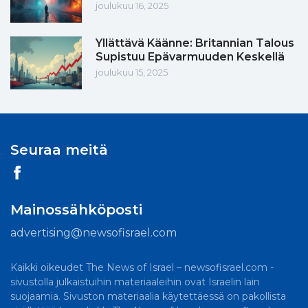
joulukuu 16, 2025
Yllättävä Käänne: Britannian Talous
Supistuu Epävarmuuden Keskellä
joulukuu 15, 2025
Seuraa meitä
Mainossähköposti
advertising@newsofisrael.com
Kaikki oikeudet The News of Israel – newsofisrael.com -
sivustolla julkaistuihin materiaaleihin ovat Israelin lain
suojaamia. Sivuston materiaalia käytettäessä on pakollista