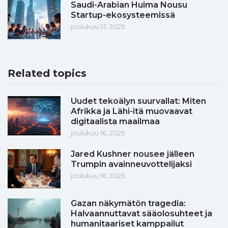
Saudi-Arabian Huima Nousu
Startup-ekosysteemissä
joulukuu 13, 2025
Related topics
Uudet tekoälyn suurvallat: Miten
Afrikka ja Lähi-itä muovaavat
digitaalista maailmaa
joulukuu 16, 2025
Jared Kushner nousee jälleen
Trumpin avainneuvottelijaksi
joulukuu 16, 2025
Gazan näkymätön tragedia:
Halvaannuttavat sääolosuhteet ja
humanitaariset kamppailut