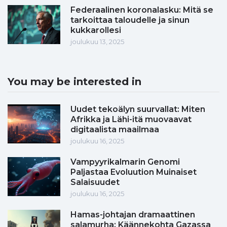
Federaalinen koronalasku: Mitä se
tarkoittaa taloudelle ja sinun
kukkarollesi
joulukuu 13, 2025
You may be interested in
Uudet tekoälyn suurvallat: Miten
Afrikka ja Lähi-itä muovaavat
digitaalista maailmaa
joulukuu 16, 2025
Vampyyrikalmarin Genomi
Paljastaa Evoluution Muinaiset
Salaisuudet
joulukuu 16, 2025
Hamas-johtajan dramaattinen
salamurha: Käännekohta Gazassa