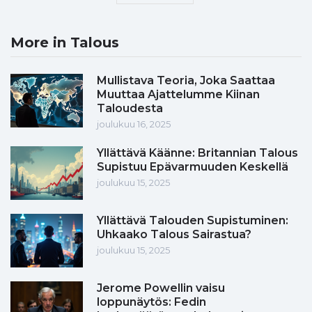
More in Talous
Mullistava Teoria, Joka Saattaa
Muuttaa Ajattelumme Kiinan
Taloudesta
joulukuu 16, 2025
Yllättävä Käänne: Britannian Talous
Supistuu Epävarmuuden Keskellä
joulukuu 15, 2025
Yllättävä Talouden Supistuminen:
Uhkaako Talous Sairastua?
joulukuu 15, 2025
Jerome Powellin vaisu
loppunäytös: Fedin