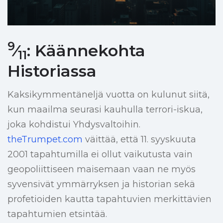
9
⁄
: Käännekohta
11
Historiassa
Kaksikymmentäneljä vuotta on kulunut siitä,
kun maailma seurasi kauhulla terrori-iskua,
joka kohdistui Yhdysvaltoihin.
theTrumpet.com
väittää, että 11. syyskuuta
2001 tapahtumilla ei ollut vaikutusta vain
geopoliittiseen maisemaan vaan ne myös
syvensivät ymmärryksen ja historian sekä
profetioiden kautta tapahtuvien merkittävien
tapahtumien etsintää.