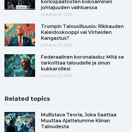
korkopäätösten kokoaminen
johtajuuden vaihtuessa
joulukuu 14, 2025
Trumpin Talousilluusio: Rikkauden
Kaleidoskooppi vai Virheiden
Kangastus?
joulukuu 13, 2025
Federaalinen koronalasku: Mitä se
tarkoittaa taloudelle ja sinun
kukkarollesi
joulukuu 13, 2025
Related topics
Mullistava Teoria, Joka Saattaa
Muuttaa Ajattelumme Kiinan
Taloudesta