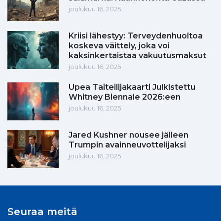
joulukuu 16, 2025
Kriisi lähestyy: Terveydenhuoltoa
koskeva väittely, joka voi
kaksinkertaistaa vakuutusmaksut
joulukuu 16, 2025
Upea Taiteilijakaarti Julkistettu
Whitney Biennale 2026:een
joulukuu 16, 2025
Jared Kushner nousee jälleen
Trumpin avainneuvottelijaksi
joulukuu 16, 2025
Seuraa meitä