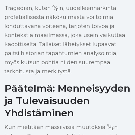
9
Tragedian, kuten
⁄
:n, uudelleenharkinta
11
profetiallisesta näkökulmasta voi toimia
lohduttavana voiteena, tarjoten toivoa ja
kontekstia maailmassa, joka usein vaikuttaa
kaoottiselta. Tällaiset lähetykset lupaavat
paitsi historian tapahtumien analysointia,
myös kutsun pohtia niiden suurempaa
tarkoitusta ja merkitystä.
Päätelmä: Menneisyyden
ja Tulevaisuuden
Yhdistäminen
9
Kun mietitään massiivisia muutoksia
⁄
:n
11