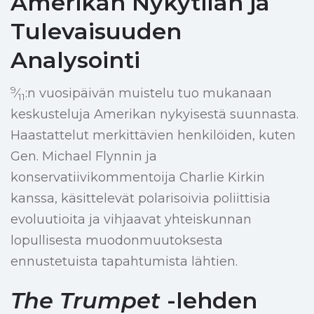
Amerikan Nykytilan ja
Tulevaisuuden
Analysointi
9
⁄
:n vuosipäivän muistelu tuo mukanaan
11
keskusteluja Amerikan nykyisestä suunnasta.
Haastattelut merkittävien henkilöiden, kuten
Gen. Michael Flynnin ja
konservatiivikommentoija Charlie Kirkin
kanssa, käsittelevät polarisoivia poliittisia
evoluutioita ja vihjaavat yhteiskunnan
lopullisesta muodonmuutoksesta
ennustetuista tapahtumista lähtien.
The Trumpet
-lehden