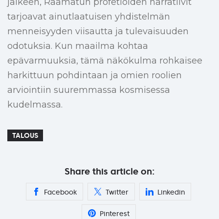
jälkeen, Raamatun profetioiden narratiivit
tarjoavat ainutlaatuisen yhdistelmän
menneisyyden viisautta ja tulevaisuuden
odotuksia. Kun maailma kohtaa
epävarmuuksia, tämä näkökulma rohkaisee
harkittuun pohdintaan ja omien roolien
arviointiin suuremmassa kosmisessa
kudelmassa.
TALOUS
Share this article on:
Facebook
Twitter
Linkedin
Pinterest