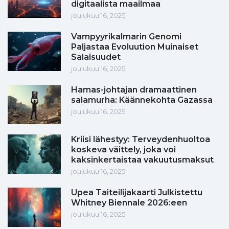
digitaalista maailmaa
joulukuu 16, 2025
Vampyyrikalmarin Genomi
Paljastaa Evoluution Muinaiset
Salaisuudet
joulukuu 16, 2025
Hamas-johtajan dramaattinen
salamurha: Käännekohta Gazassa
joulukuu 16, 2025
Kriisi lähestyy: Terveydenhuoltoa
koskeva väittely, joka voi
kaksinkertaistaa vakuutusmaksut
joulukuu 16, 2025
Upea Taiteilijakaarti Julkistettu
Whitney Biennale 2026:een
joulukuu 16, 2025