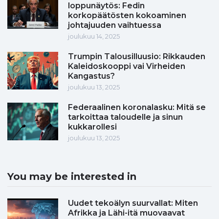
loppunäytös: Fedin
korkopäätösten kokoaminen
johtajuuden vaihtuessa
joulukuu 14, 2025
Trumpin Talousilluusio: Rikkauden
Kaleidoskooppi vai Virheiden
Kangastus?
joulukuu 13, 2025
Federaalinen koronalasku: Mitä se
tarkoittaa taloudelle ja sinun
kukkarollesi
joulukuu 13, 2025
You may be interested in
Uudet tekoälyn suurvallat: Miten
Afrikka ja Lähi-itä muovaavat