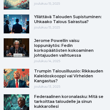
joulukuu 15, 2025
Yllättävä Talouden Supistuminen:
Uhkaako Talous Sairastua?
joulukuu 15, 2025
Jerome Powellin vaisu
loppunäytös: Fedin
korkopäätösten kokoaminen
johtajuuden vaihtuessa
joulukuu 14, 2025
Trumpin Talousilluusio: Rikkauden
Kaleidoskooppi vai Virheiden
Kangastus?
joulukuu 13, 2025
Federaalinen koronalasku: Mitä se
tarkoittaa taloudelle ja sinun
kukkarollesi