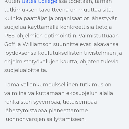
Kuten
Bates College
issä todetaan, tämän
tutkimuksen tavoitteena on muuttaa sitä,
kuinka päättäjät ja organisaatiot lähestyvät
suojelua käyttämällä konkreettisia tietoja
PES-ohjelmien optimointiin. Valmistuttuaan
Goff ja Williamson suunnittelevat jakavansa
löydöksensä koulutuksellisten tiivistelmien ja
ohjelmistotyökalujen kautta, ohjaten tulevia
suojelualoitteita.
Tämä vallankumouksellinen tutkimus on
valmiina vaikuttamaan ekosuojelun alalla
rohkaisten syvempää, tietoisempaa
lähestymistapaa planeettamme
luonnonvarojen säilyttämiseen.