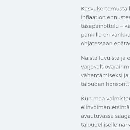
Kasvukertomusta k
inflaation ennuste
tasapainottelu – k
pankilla on vankka
ohjatessaan epätasa
Näistä luvuista ja
varjovaltiovarainmi
vähentämiseksi ja 
talouden horisontt
Kun maa valmistaut
elinvoiman etsintä
avautuvassa saaga
taloudelliselle narra