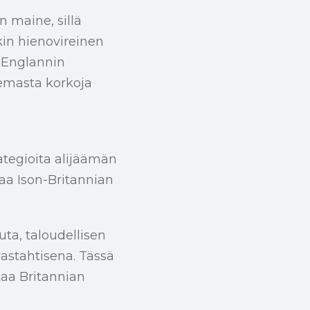
 maine, sillä
kin hienovireinen
. Englannin
kemasta korkoja
rategioita alijäämän
aa Ison-Britannian
ta, taloudellisen
vastahtisena. Tässä
aa Britannian