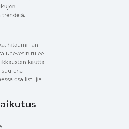
ukujen
 trendejä.
kkä, hitaamman
ttä Reevesin tulee
eikkausten kautta
u suurena
essa osallistujia
vaikutus
e