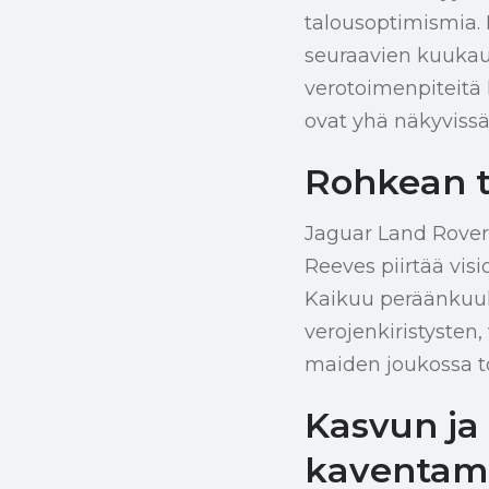
talousoptimismia.
seuraavien kuukaus
verotoimenpiteitä
ovat yhä näkyvissä
Rohkean t
Jaguar Land Rover
Reeves piirtää visio
Kaikuu peräänkuulu
verojenkiristysten
maiden joukossa t
Kasvun ja 
kaventam