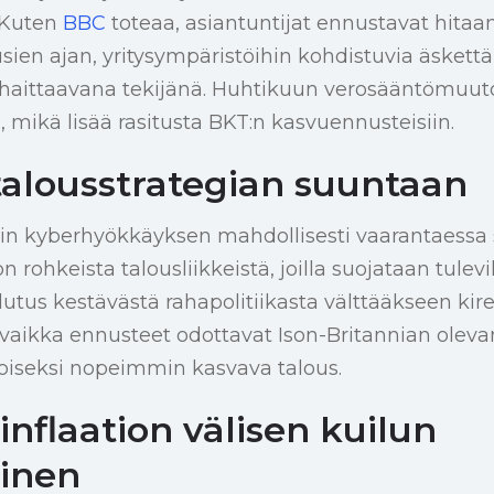
 Kuten
BBC
toteaa, asiantuntijat ennustavat hita
ien ajan, yritysympäristöihin kohdistuvia äskettä
 haittaavana tekijänä. Huhtikuun verosääntömuut
, mikä lisää rasitusta BKT:n kasvuennusteisiin.
alousstrategian suuntaan
in kyberhyökkäyksen mahdollisesti vaarantaessa 
n rohkeista talousliikkeistä, joilla suojataan tulevi
tus kestävästä rahapolitiikasta välttääkseen kir
, vaikka ennusteet odottavat Ison-Britannian olev
oiseksi nopeimmin kasvava talous.
inflaation välisen kuilun
inen