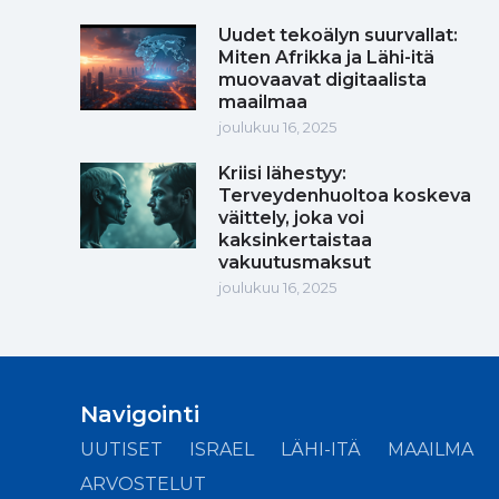
Uudet tekoälyn suurvallat:
Miten Afrikka ja Lähi-itä
muovaavat digitaalista
maailmaa
joulukuu 16, 2025
Kriisi lähestyy:
Terveydenhuoltoa koskeva
väittely, joka voi
kaksinkertaistaa
vakuutusmaksut
joulukuu 16, 2025
Navigointi
UUTISET
ISRAEL
LÄHI-ITÄ
MAAILMA
ARVOSTELUT