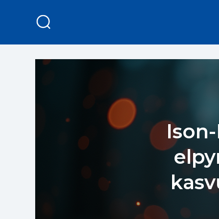
Ison-
elpy
kasv