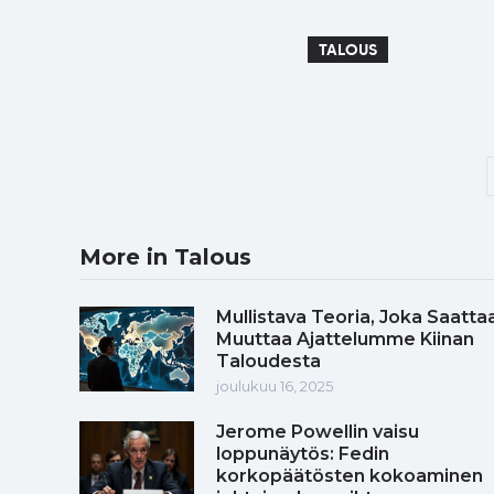
TALOUS
More in Talous
Mullistava Teoria, Joka Saatta
Muuttaa Ajattelumme Kiinan
Taloudesta
joulukuu 16, 2025
Jerome Powellin vaisu
loppunäytös: Fedin
korkopäätösten kokoaminen