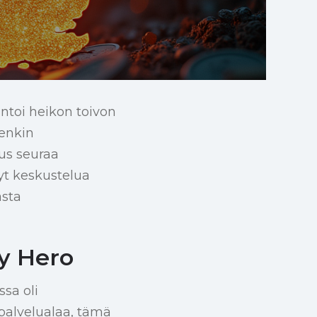
ntoi heikon toivon
tenkin
us seuraa
yt keskustelua
asta
ty Hero
ssa oli
 palvelualaa, tämä