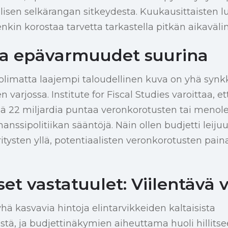
llisen selkärangan sitkeydesta. Kuukausittaisten l
nkin korostaa tarvetta tarkastella pitkän aikavälin
ja epävarmuudet suurina
olimatta laajempi taloudellinen kuva on yhä syn
varjossa. Institute for Fiscal Studies varoittaa, e
ää 22 miljardia puntaa veronkorotusten tai menol
anssipolitiikan sääntöjä. Näin ollen budjetti leiju
ritysten yllä, potentiaalisten veronkorotusten paina
set vastatuulet: Viilentävä 
yhä kasvavia hintoja elintarvikkeiden kaltaisista
tä, ja budjettinäkymien aiheuttama huoli hillitse