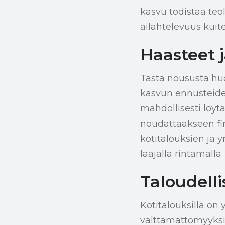
kasvu todistaa teo
ailahtelevuus kuite
Haasteet 
Tästä noususta hu
kasvun ennusteiden 
mahdollisesti löyt
noudattaakseen fin
kotitalouksien ja y
laajalla rintamalla.
Taloudelli
Kotitalouksilla on 
välttämättömyyksis