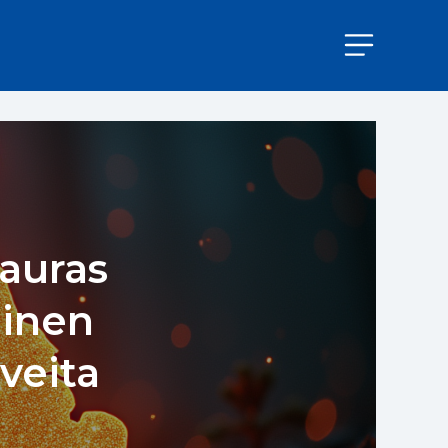
hauras
oinen
veita