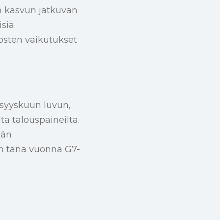
an kasvun jatkuvan
isiä
osten vaikutukset
syyskuun luvun,
lta talouspaineilta.
eän
an tänä vuonna G7-