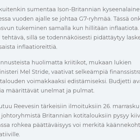
uitenkin sumentaa Ison-Britannian kyseenalainen
essa vuoden ajalle se johtaa G7-ryhmää. Tässä on
asvun tukeminen samalla kun hillitään inflaatiota
 tehtävä, sillä se todennäköisesti pidättäytyy las
ista inflaatioreittiä.
 ennusteista huolimatta kriitikot, mukaan lukien
nisteri Mel Stride, vaativat selkeämpiä finanssist
talouden voimakkaaksi edistämiseksi. Budjetti av
ia määrittävät unelmat ja pulmat.
uu Reevesin tärkeisiin ilmoituksiin 26. marraskuu
 johtoryhmistä Britannian kotitalouksiin pysyy kii
ssa rohkea päättäväisyys voi merkitä käännekoht
tiiville.