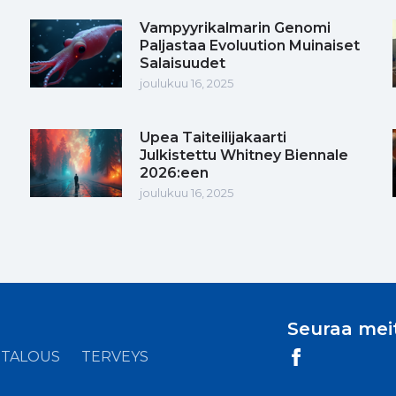
Vampyyrikalmarin Genomi
Paljastaa Evoluution Muinaiset
Salaisuudet
joulukuu 16, 2025
Upea Taiteilijakaarti
Julkistettu Whitney Biennale
2026:een
joulukuu 16, 2025
Seuraa mei
TALOUS
TERVEYS