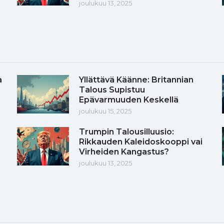
joulukuu 13, 2025
a
Yllättävä Käänne: Britannian
Talous Supistuu
Epävarmuuden Keskellä
joulukuu 15, 2025
Trumpin Talousilluusio:
Rikkauden Kaleidoskooppi vai
Virheiden Kangastus?
joulukuu 13, 2025