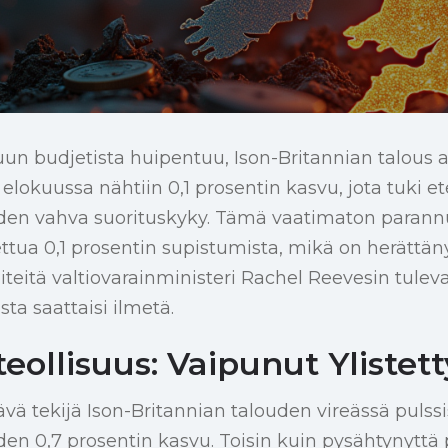
un budjetista huipentuu, Ison-Britannian talous a
elokuussa nähtiin 0,1 prosentin kasvu, jota tuki e
uden vahva suorituskyky. Tämä vaatimaton parann
ttua 0,1 prosentin supistumista, mikä on herättän
iteitä valtiovarainministeri Rachel Reevesin tulev
ta saattaisi ilmetä.
eollisuus: Vaipunut Ylistet
vä tekijä Ison-Britannian talouden vireässä pulssi
den 0,7 prosentin kasvu. Toisin kuin pysähtynyttä