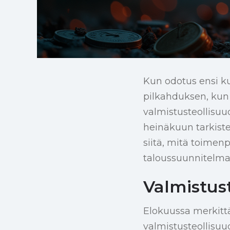
Kun odotus ensi ku
pilkahduksen, kun 
valmistusteollisu
heinäkuun tarkiste
siitä, mitä toimenp
taloussuunnitelmas
Valmistust
Elokuussa merkittä
valmistusteollisuu