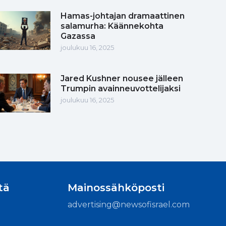
Hamas-johtajan dramaattinen
salamurha: Käännekohta
Gazassa
joulukuu 16, 2025
Jared Kushner nousee jälleen
Trumpin avainneuvottelijaksi
joulukuu 16, 2025
tä
Mainossähköposti
advertising@newsofisrael.com