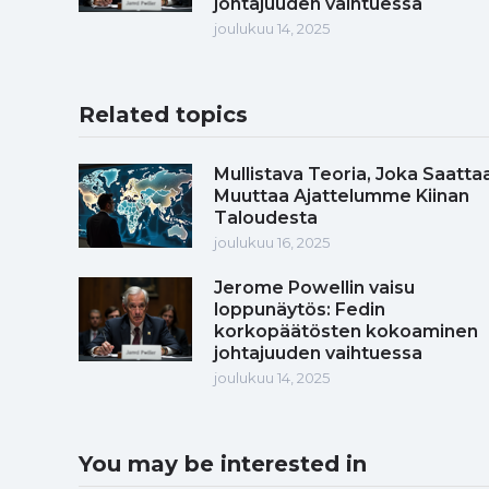
johtajuuden vaihtuessa
joulukuu 14, 2025
Related topics
Mullistava Teoria, Joka Saatta
Muuttaa Ajattelumme Kiinan
Taloudesta
joulukuu 16, 2025
Jerome Powellin vaisu
loppunäytös: Fedin
korkopäätösten kokoaminen
johtajuuden vaihtuessa
joulukuu 14, 2025
You may be interested in