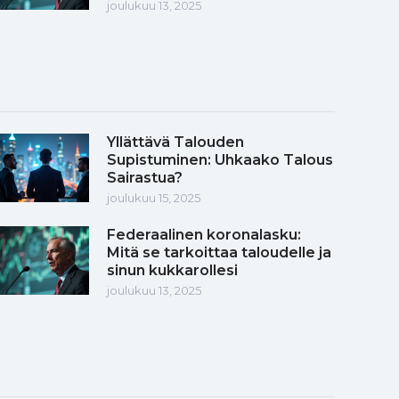
joulukuu 13, 2025
Yllättävä Talouden
Supistuminen: Uhkaako Talous
Sairastua?
joulukuu 15, 2025
Federaalinen koronalasku:
Mitä se tarkoittaa taloudelle ja
sinun kukkarollesi
joulukuu 13, 2025