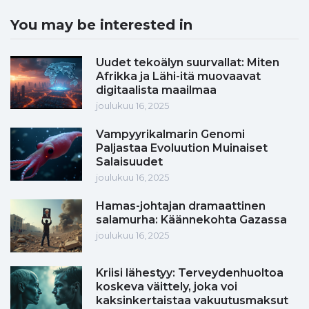
You may be interested in
Uudet tekoälyn suurvallat: Miten
Afrikka ja Lähi-itä muovaavat
digitaalista maailmaa
joulukuu 16, 2025
Vampyyrikalmarin Genomi
Paljastaa Evoluution Muinaiset
Salaisuudet
joulukuu 16, 2025
Hamas-johtajan dramaattinen
salamurha: Käännekohta Gazassa
joulukuu 16, 2025
Kriisi lähestyy: Terveydenhuoltoa
koskeva väittely, joka voi
kaksinkertaistaa vakuutusmaksut