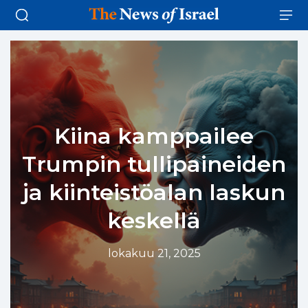
Kiina kamppailee
Trumpin tullipaineiden
ja kiinteistöalan laskun
keskellä
lokakuu 21, 2025