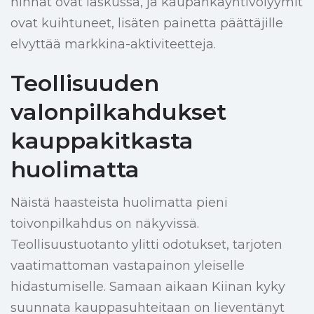
hinnat ovat laskussa, ja kaupankäyntivolyymit
ovat kuihtuneet, lisäten painetta päättäjille
elvyttää markkina-aktiviteetteja.
Teollisuuden
valonpilkahdukset
kauppakitkasta
huolimatta
Näistä haasteista huolimatta pieni
toivonpilkahdus on näkyvissä.
Teollisuustuotanto ylitti odotukset, tarjoten
vaatimattoman vastapainon yleiselle
hidastumiselle. Samaan aikaan Kiinan kyky
suunnata kauppasuhteitaan on lieventänyt