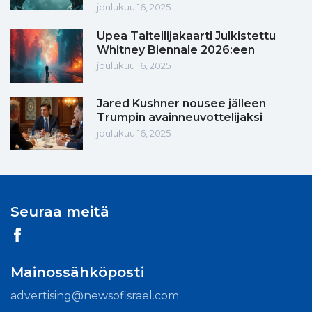
joulukuu 16, 2025
Upea Taiteilijakaarti Julkistettu
Whitney Biennale 2026:een
joulukuu 16, 2025
Jared Kushner nousee jälleen
Trumpin avainneuvottelijaksi
joulukuu 16, 2025
Seuraa meitä
Mainossähköposti
advertising@newsofisrael.com