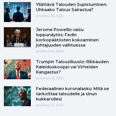
Yllättävä Talouden Supistuminen:
Uhkaako Talous Sairastua?
joulukuu 15, 2025
Jerome Powellin vaisu
loppunäytös: Fedin
korkopäätösten kokoaminen
johtajuuden vaihtuessa
joulukuu 14, 2025
Trumpin Talousilluusio: Rikkauden
Kaleidoskooppi vai Virheiden
Kangastus?
joulukuu 13, 2025
Federaalinen koronalasku: Mitä se
tarkoittaa taloudelle ja sinun
kukkarollesi
joulukuu 13, 2025