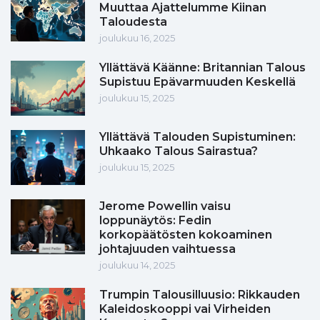
Muuttaa Ajattelumme Kiinan
Taloudesta
joulukuu 16, 2025
Yllättävä Käänne: Britannian Talous
Supistuu Epävarmuuden Keskellä
joulukuu 15, 2025
Yllättävä Talouden Supistuminen:
Uhkaako Talous Sairastua?
joulukuu 15, 2025
Jerome Powellin vaisu
loppunäytös: Fedin
korkopäätösten kokoaminen
johtajuuden vaihtuessa
joulukuu 14, 2025
Trumpin Talousilluusio: Rikkauden
Kaleidoskooppi vai Virheiden