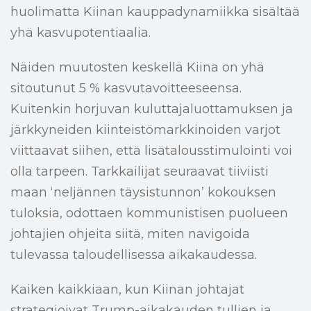
huolimatta Kiinan kauppadynamiikka sisältää
yhä kasvupotentiaalia.
Näiden muutosten keskellä Kiina on yhä
sitoutunut 5 % kasvutavoitteeseensa.
Kuitenkin horjuvan kuluttajaluottamuksen ja
järkkyneiden kiinteistömarkkinoiden varjot
viittaavat siihen, että lisätalousstimulointi voi
olla tarpeen. Tarkkailijat seuraavat tiiviisti
maan ‘neljännen täysistunnon’ kokouksen
tuloksia, odottaen kommunistisen puolueen
johtajien ohjeita siitä, miten navigoida
tulevassa taloudellisessa aikakaudessa.
Kaiken kaikkiaan, kun Kiinan johtajat
strategioivat Trump-aikakauden tullien ja