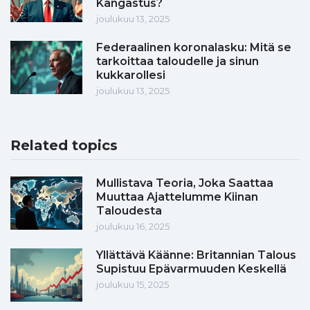
Kangastus?
joulukuu 13, 2025
Federaalinen koronalasku: Mitä se
tarkoittaa taloudelle ja sinun
kukkarollesi
joulukuu 13, 2025
Related topics
Mullistava Teoria, Joka Saattaa
Muuttaa Ajattelumme Kiinan
Taloudesta
joulukuu 16, 2025
Yllättävä Käänne: Britannian Talous
Supistuu Epävarmuuden Keskellä
joulukuu 15, 2025