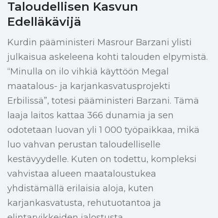
Taloudellisen Kasvun
Edelläkävijä
Kurdin pääministeri Masrour Barzani ylisti
julkaisua askeleena kohti talouden elpymistä.
“Minulla on ilo vihkiä käyttöön Megal
maatalous- ja karjankasvatusprojekti
Erbilissä”, totesi pääministeri Barzani. Tämä
laaja laitos kattaa 366 dunamia ja sen
odotetaan luovan yli 1 000 työpaikkaa, mikä
luo vahvan perustan taloudelliselle
kestävyydelle. Kuten on todettu, kompleksi
vahvistaa alueen maataloustukea
yhdistämällä erilaisia ​​aloja, kuten
karjankasvatusta, rehutuotantoa ja
elintarvikkeiden jalostusta.