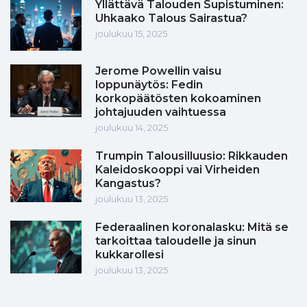
Yllättävä Talouden Supistuminen:
Uhkaako Talous Sairastua?
joulukuu 15, 2025
Jerome Powellin vaisu
loppunäytös: Fedin
korkopäätösten kokoaminen
johtajuuden vaihtuessa
joulukuu 14, 2025
Trumpin Talousilluusio: Rikkauden
Kaleidoskooppi vai Virheiden
Kangastus?
joulukuu 13, 2025
Federaalinen koronalasku: Mitä se
tarkoittaa taloudelle ja sinun
kukkarollesi
joulukuu 13, 2025