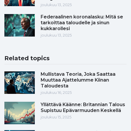
joulukuu 13, 2025
Federaalinen koronalasku: Mitä se
tarkoittaa taloudelle ja sinun
kukkarollesi
joulukuu 13, 2025
Related topics
Mullistava Teoria, Joka Saattaa
Muuttaa Ajattelumme Kiinan
Taloudesta
joulukuu 16, 2025
Yllättävä Käänne: Britannian Talous
Supistuu Epävarmuuden Keskellä
joulukuu 15, 2025