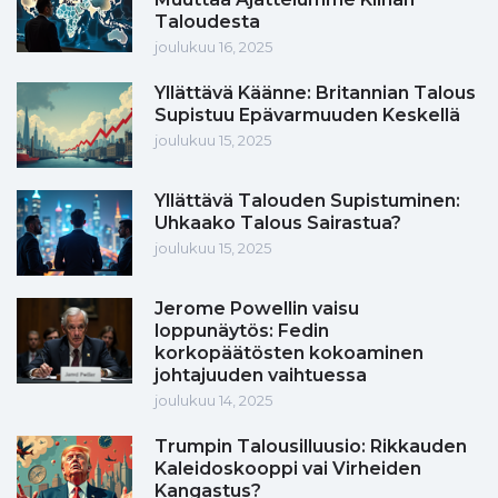
Taloudesta
joulukuu 16, 2025
Yllättävä Käänne: Britannian Talous
Supistuu Epävarmuuden Keskellä
joulukuu 15, 2025
Yllättävä Talouden Supistuminen:
Uhkaako Talous Sairastua?
joulukuu 15, 2025
Jerome Powellin vaisu
loppunäytös: Fedin
korkopäätösten kokoaminen
johtajuuden vaihtuessa
joulukuu 14, 2025
Trumpin Talousilluusio: Rikkauden
Kaleidoskooppi vai Virheiden
Kangastus?