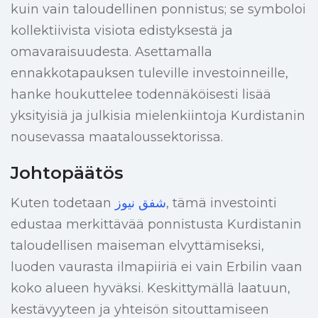
kuin vain taloudellinen ponnistus; se symboloi
kollektiivista visiota edistyksestä ja
omavaraisuudesta. Asettamalla
ennakkotapauksen tuleville investoinneille,
hanke houkuttelee todennäköisesti lisää
yksityisiä ja julkisia mielenkiintoja Kurdistanin
nousevassa maataloussektorissa.
Johtopäätös
Kuten todetaan
شفق نيوز
, tämä investointi
edustaa merkittävää ponnistusta Kurdistanin
taloudellisen maiseman elvyttämiseksi,
luoden vaurasta ilmapiiriä ei vain Erbilin vaan
koko alueen hyväksi. Keskittymällä laatuun,
kestävyyteen ja yhteisön sitouttamiseen