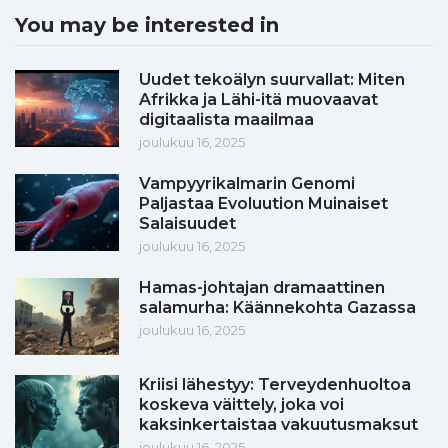
You may be interested in
Uudet tekoälyn suurvallat: Miten
Afrikka ja Lähi-itä muovaavat
digitaalista maailmaa
joulukuu 16, 2025
Vampyyrikalmarin Genomi
Paljastaa Evoluution Muinaiset
Salaisuudet
joulukuu 16, 2025
Hamas-johtajan dramaattinen
salamurha: Käännekohta Gazassa
joulukuu 16, 2025
Kriisi lähestyy: Terveydenhuoltoa
koskeva väittely, joka voi
kaksinkertaistaa vakuutusmaksut
joulukuu 16, 2025