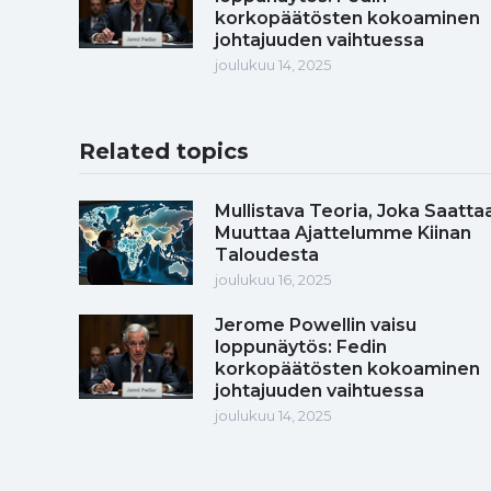
korkopäätösten kokoaminen
johtajuuden vaihtuessa
joulukuu 14, 2025
Related topics
Mullistava Teoria, Joka Saatta
Muuttaa Ajattelumme Kiinan
Taloudesta
joulukuu 16, 2025
Jerome Powellin vaisu
loppunäytös: Fedin
korkopäätösten kokoaminen
johtajuuden vaihtuessa
joulukuu 14, 2025