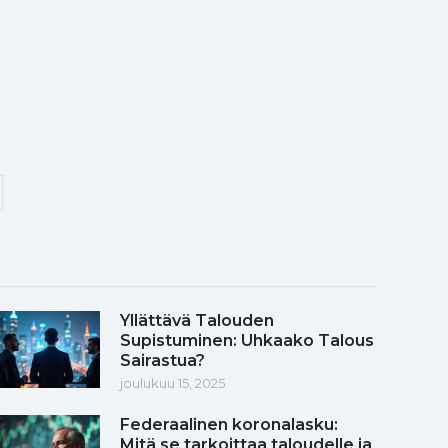
Yllättävä Talouden
Supistuminen: Uhkaako Talous
Sairastua?
joulukuu 15, 2025
Federaalinen koronalasku:
Mitä se tarkoittaa taloudelle ja