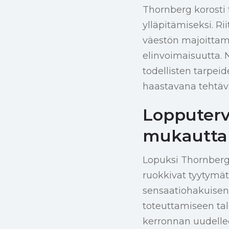
Thornberg korosti 
ylläpitämiseksi. R
väestön majoittami
elinvoimaisuutta. 
todellisten tarpei
haastavana tehtäv
Lopputerve
mukautta
Lopuksi Thornberg 
ruokkivat tyytymätt
sensaatiohakuisen 
toteuttamiseen talo
kerronnan uudellee