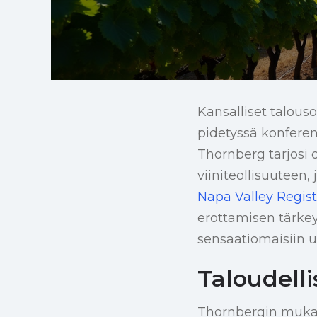
Kansalliset talous
pidetyssä konferen
Thornberg tarjosi
viiniteollisuuteen,
Napa Valley Regist
erottamisen tärkey
sensaatiomaisiin uu
Taloudelli
Thornbergin mukaa