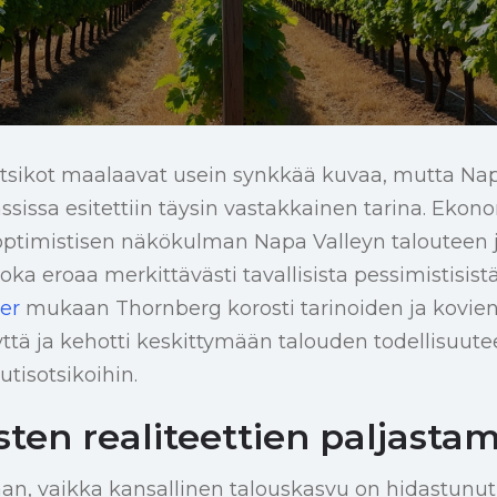
otsikot maalaavat usein synkkää kuvaa, mutta Na
ssissa esitettiin täysin vastakkainen tarina. Ekon
 optimistisen näkökulman Napa Valleyn talouteen 
 joka eroaa merkittävästi tavallisista pessimistisis
er
mukaan Thornberg korosti tarinoiden ja kovien
ttä ja kehotti keskittymään talouden todellisuutee
tisotsikoihin.
sten realiteettien paljasta
n, vaikka kansallinen talouskasvu on hidastunut