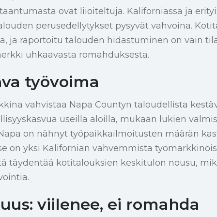
taantumasta ovat liioiteltuja. Kaliforniassa ja erity
alouden perusedellytykset pysyvät vahvoina. Kotit
la, ja raportoitu talouden hidastuminen on vain ti
 merkki uhkaavasta romahduksesta.
va työvoima
kina vahvistaa Napa Countyn taloudellista kestä
llisyyskasvua useilla aloilla, mukaan lukien valmi
 Napa on nähnyt työpaikkailmoitusten määrän kas
se on yksi Kalifornian vahvemmista työmarkkinoist
ystä täydentää kotitalouksien keskitulon nousu, mi
vointia.
isuus: viilenee, ei romahda