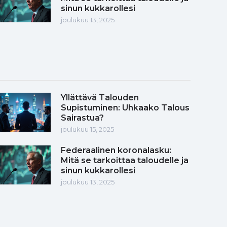
sinun kukkarollesi
joulukuu 13, 2025
Yllättävä Talouden
Supistuminen: Uhkaako Talous
Sairastua?
joulukuu 15, 2025
Federaalinen koronalasku:
Mitä se tarkoittaa taloudelle ja
sinun kukkarollesi
joulukuu 13, 2025