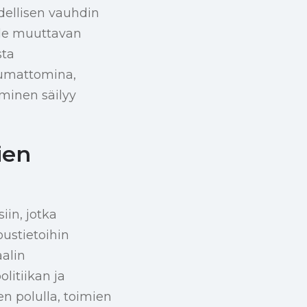
dellisen vauhdin
elle muuttavan
sta
ttumattomina,
aminen säilyy
ien
in, jotka
oustietoihin
aalin
litiikan ja
n polulla, toimien