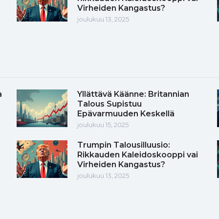
Virheiden Kangastus?
joulukuu 13, 2025
a
Yllättävä Käänne: Britannian
Talous Supistuu
Epävarmuuden Keskellä
joulukuu 15, 2025
Trumpin Talousilluusio:
Rikkauden Kaleidoskooppi vai
Virheiden Kangastus?
joulukuu 13, 2025