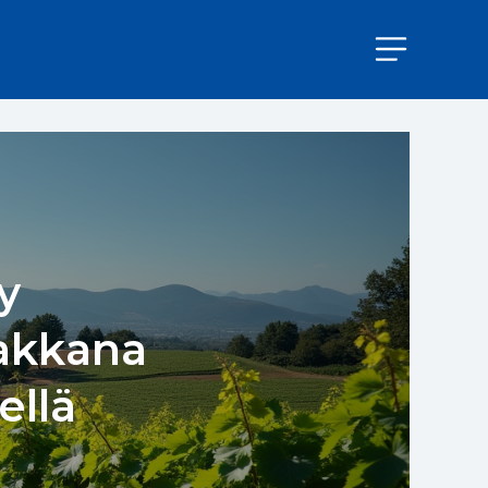
y
jakkana
ellä