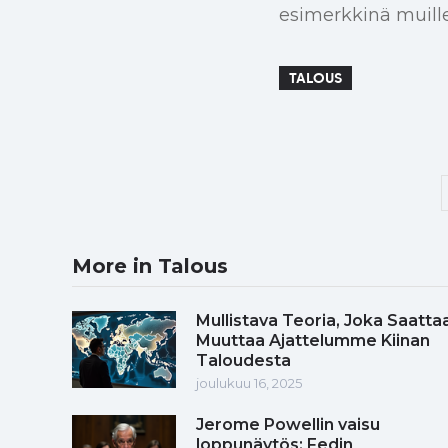
esimerkkinä muille
TALOUS
More in Talous
Mullistava Teoria, Joka Saatta
Muuttaa Ajattelumme Kiinan
Taloudesta
joulukuu 16, 2025
Jerome Powellin vaisu
loppunäytös: Fedin