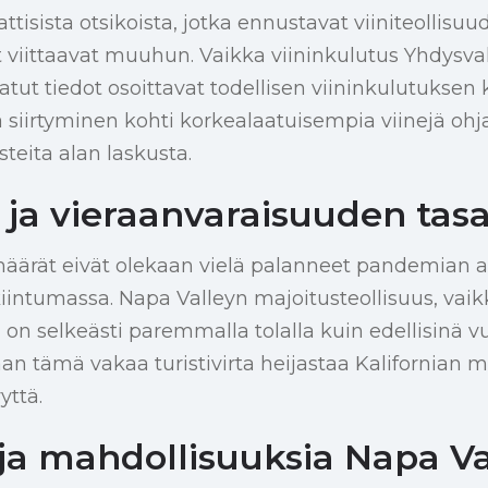
isista otsikoista, jotka ennustavat viiniteollisuu
 viittaavat muuhun. Vaikka viininkulutus Yhdysva
atut tiedot osoittavat todellisen viininkulutuksen
a siirtyminen kohti korkealaatuisempia viinejä ohj
eita alan laskusta.
 ja vieraanvaraisuuden tas
äärät eivät olekaan vielä palanneet pandemian aik
kiintumassa. Napa Valleyn majoitusteollisuus, vai
on selkeästi paremmalla tolalla kuin edellisinä v
 tämä vakaa turistivirta heijastaa Kalifornian m
yttä.
 ja mahdollisuuksia Napa Va