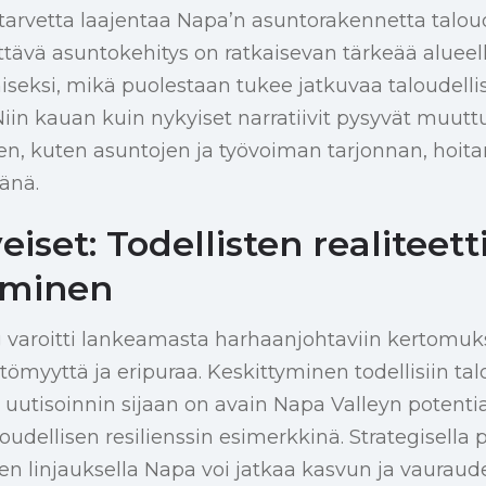
tarvetta laajentaa Napa’n asuntorakennetta talou
iittävä asuntokehitys on ratkaisevan tärkeää alue
seksi, mikä puolestaan tukee jatkuvaa taloudelli
Niin kauan kuin nykyiset narratiivit pysyvät muu
den, kuten asuntojen ja työvoiman tarjonnan, hoit
änä.
iset: Todellisten realiteett
minen
varoitti lankeamasta harhaanjohtaviin kertomuksi
ömyyttä ja eripuraa. Keskittyminen todellisiin tal
uutisoinnin sijaan on avain Napa Valleyn potenti
udellisen resilienssin esimerkkinä. Strategisella po
n linjauksella Napa voi jatkaa kasvun ja vauraude