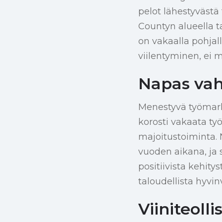
pelot lähestyvästä 
Countyn alueella t
on vakaalla pohjal
viilentyminen, ei
Napas vah
Menestyvä työmark
korosti vakaata työ
majoitustoiminta.
vuoden aikana, ja 
positiivista kehit
taloudellista hyvin
Viiniteoll