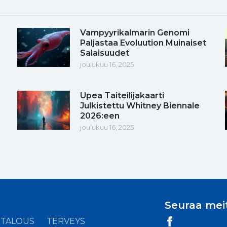
Vampyyrikalmarin Genomi
Paljastaa Evoluution Muinaiset
Salaisuudet
joulukuu 16, 2025
Upea Taiteilijakaarti
Julkistettu Whitney Biennale
2026:een
joulukuu 16, 2025
Seuraa mei
TALOUS
TERVEYS