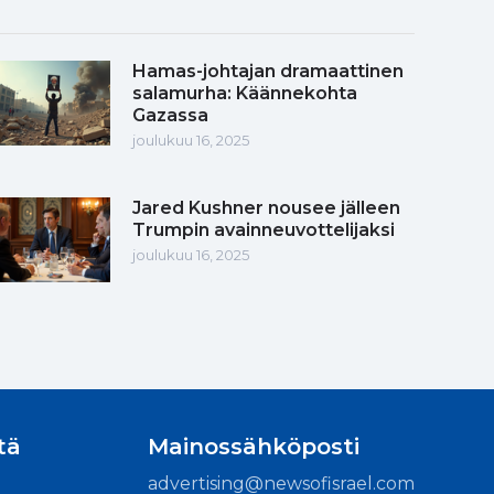
Hamas-johtajan dramaattinen
salamurha: Käännekohta
Gazassa
joulukuu 16, 2025
Jared Kushner nousee jälleen
Trumpin avainneuvottelijaksi
joulukuu 16, 2025
tä
Mainossähköposti
advertising@newsofisrael.com