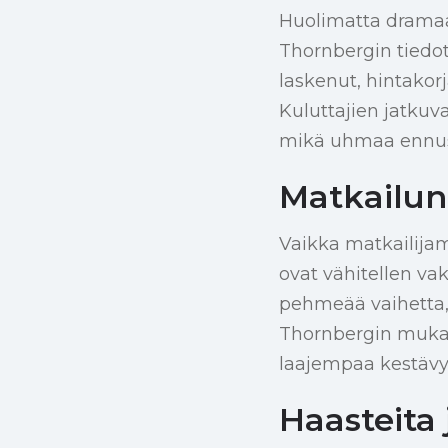
Huolimatta dramaatt
Thornbergin tiedot
laskenut, hintakorj
Kuluttajien jatkuv
mikä uhmaa ennust
Matkailun
Vaikka matkailijam
ovat vähitellen va
pehmeää vaihetta, 
Thornbergin mukaan
laajempaa kestävy
Haasteita