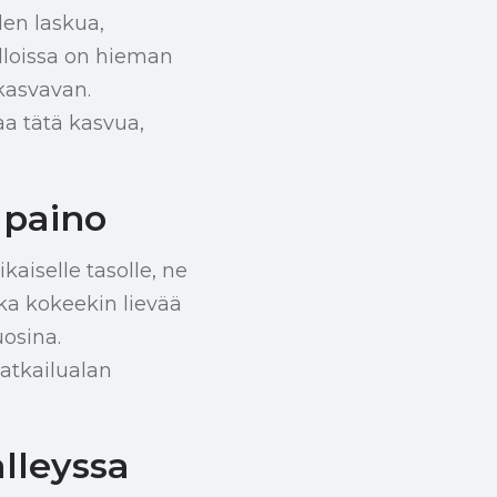
den laskua,
lloissa on hieman
 kasvavan.
aa tätä kasvua,
apaino
aiselle tasolle, ne
kka kokeekin lievää
uosina.
atkailualan
lleyssa