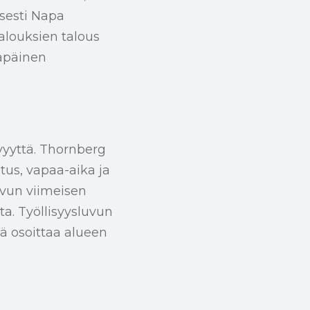
isesti Napa
alouksien talous
lapäinen
vyyttä. Thornberg
stus, vapaa-aika ja
vun viimeisen
a. Työllisyysluvun
kä osoittaa alueen