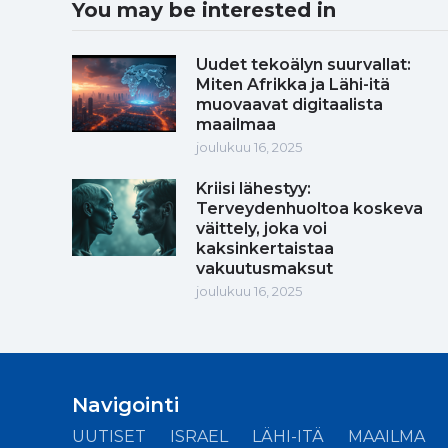
You may be interested in
Uudet tekoälyn suurvallat:
Miten Afrikka ja Lähi-itä
muovaavat digitaalista
maailmaa
joulukuu 16, 2025
Kriisi lähestyy:
Terveydenhuoltoa koskeva
väittely, joka voi
kaksinkertaistaa
vakuutusmaksut
joulukuu 16, 2025
Navigointi
UUTISET
ISRAEL
LÄHI-ITÄ
MAAILMA