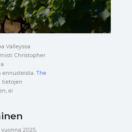
pa Valleyssa
omisti Christopher
ja
tä ennusteista.
The
 tietojen
n, ei
minen
 vuonna 2025,