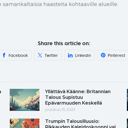
 samankaltaisia haasteita kohtaaville alueille.
Share this article on:
Facebook
Twitter
Linkedin
Pinterest
a
Yllättävä Käänne: Britannian
Talous Supistuu
Epävarmuuden Keskellä
joulukuu 15, 2025
Trumpin Talousilluusio:
Rikkauden Kaleidoskooppi vai