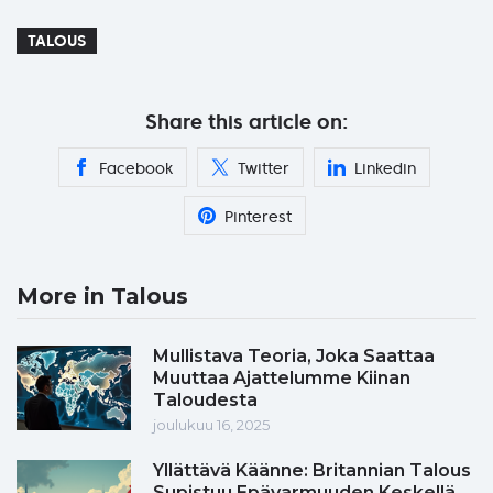
TALOUS
Share this article on:
Facebook
Twitter
Linkedin
Pinterest
More in Talous
Mullistava Teoria, Joka Saattaa
Muuttaa Ajattelumme Kiinan
Taloudesta
joulukuu 16, 2025
Yllättävä Käänne: Britannian Talous
Supistuu Epävarmuuden Keskellä