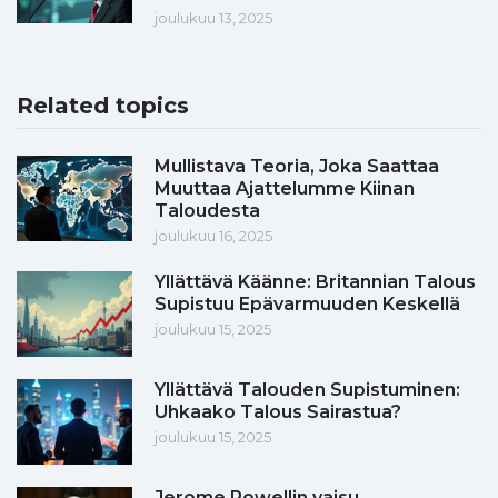
joulukuu 13, 2025
Related topics
Mullistava Teoria, Joka Saattaa
Muuttaa Ajattelumme Kiinan
Taloudesta
joulukuu 16, 2025
Yllättävä Käänne: Britannian Talous
Supistuu Epävarmuuden Keskellä
joulukuu 15, 2025
Yllättävä Talouden Supistuminen:
Uhkaako Talous Sairastua?
joulukuu 15, 2025
Jerome Powellin vaisu