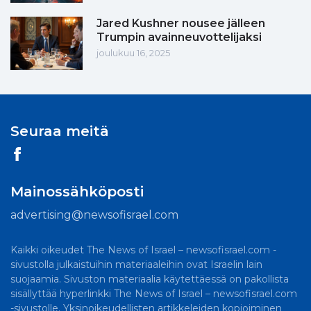
Jared Kushner nousee jälleen
Trumpin avainneuvottelijaksi
joulukuu 16, 2025
Seuraa meitä
Mainossähköposti
advertising@newsofisrael.com
Kaikki oikeudet The News of Israel – newsofisrael.com -
sivustolla julkaistuihin materiaaleihin ovat Israelin lain
suojaamia. Sivuston materiaalia käytettäessä on pakollista
sisällyttää hyperlinkki The News of Israel – newsofisrael.com
-sivustolle. Yksinoikeudellisten artikkeleiden kopioiminen