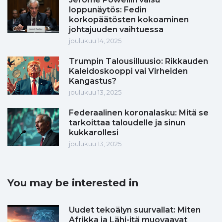
loppunäytös: Fedin
korkopäätösten kokoaminen
johtajuuden vaihtuessa
joulukuu 14, 2025
Trumpin Talousilluusio: Rikkauden
Kaleidoskooppi vai Virheiden
Kangastus?
joulukuu 13, 2025
Federaalinen koronalasku: Mitä se
tarkoittaa taloudelle ja sinun
kukkarollesi
joulukuu 13, 2025
You may be interested in
Uudet tekoälyn suurvallat: Miten
Afrikka ja Lähi-itä muovaavat