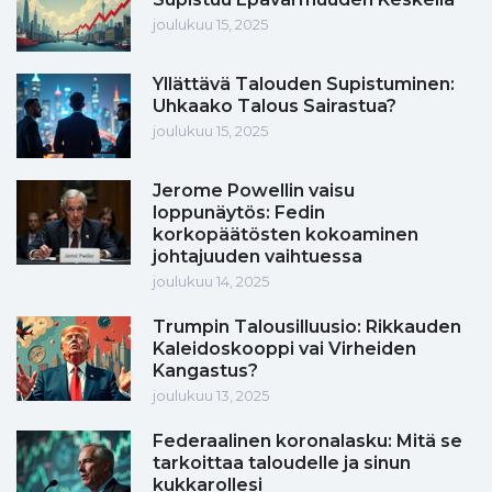
joulukuu 15, 2025
Yllättävä Talouden Supistuminen:
Uhkaako Talous Sairastua?
joulukuu 15, 2025
Jerome Powellin vaisu
loppunäytös: Fedin
korkopäätösten kokoaminen
johtajuuden vaihtuessa
joulukuu 14, 2025
Trumpin Talousilluusio: Rikkauden
Kaleidoskooppi vai Virheiden
Kangastus?
joulukuu 13, 2025
Federaalinen koronalasku: Mitä se
tarkoittaa taloudelle ja sinun
kukkarollesi