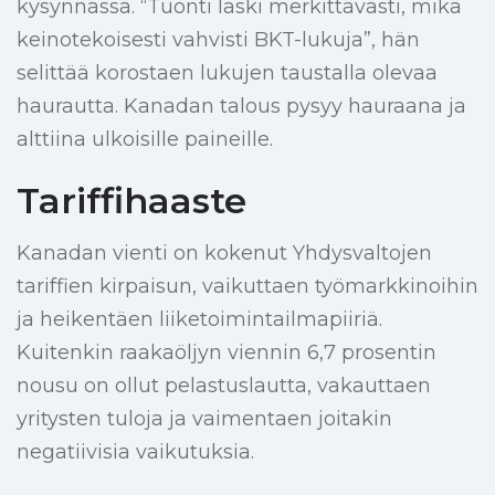
kysynnässä. “Tuonti laski merkittävästi, mikä
keinotekoisesti vahvisti BKT-lukuja”, hän
selittää korostaen lukujen taustalla olevaa
haurautta. Kanadan talous pysyy hauraana ja
alttiina ulkoisille paineille.
Tariffihaaste
Kanadan vienti on kokenut Yhdysvaltojen
tariffien kirpaisun, vaikuttaen työmarkkinoihin
ja heikentäen liiketoimintailmapiiriä.
Kuitenkin raakaöljyn viennin 6,7 prosentin
nousu on ollut pelastuslautta, vakauttaen
yritysten tuloja ja vaimentaen joitakin
negatiivisia vaikutuksia.