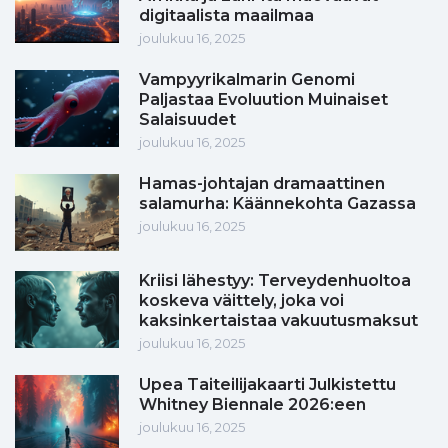
digitaalista maailmaa
joulukuu 16, 2025
Vampyyrikalmarin Genomi
Paljastaa Evoluution Muinaiset
Salaisuudet
joulukuu 16, 2025
Hamas-johtajan dramaattinen
salamurha: Käännekohta Gazassa
joulukuu 16, 2025
Kriisi lähestyy: Terveydenhuoltoa
koskeva väittely, joka voi
kaksinkertaistaa vakuutusmaksut
joulukuu 16, 2025
Upea Taiteilijakaarti Julkistettu
Whitney Biennale 2026:een
joulukuu 16, 2025