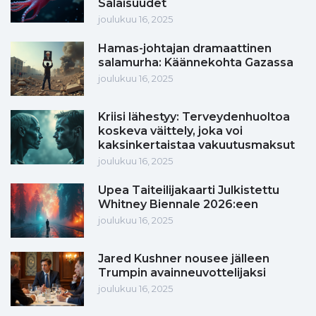
Salaisuudet
joulukuu 16, 2025
Hamas-johtajan dramaattinen
salamurha: Käännekohta Gazassa
joulukuu 16, 2025
Kriisi lähestyy: Terveydenhuoltoa
koskeva väittely, joka voi
kaksinkertaistaa vakuutusmaksut
joulukuu 16, 2025
Upea Taiteilijakaarti Julkistettu
Whitney Biennale 2026:een
joulukuu 16, 2025
Jared Kushner nousee jälleen
Trumpin avainneuvottelijaksi
joulukuu 16, 2025