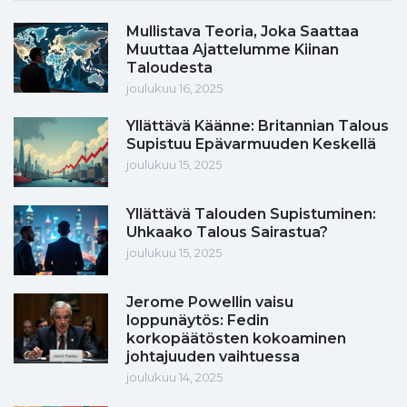
Mullistava Teoria, Joka Saattaa
Muuttaa Ajattelumme Kiinan
Taloudesta
joulukuu 16, 2025
Yllättävä Käänne: Britannian Talous
Supistuu Epävarmuuden Keskellä
joulukuu 15, 2025
Yllättävä Talouden Supistuminen:
Uhkaako Talous Sairastua?
joulukuu 15, 2025
Jerome Powellin vaisu
loppunäytös: Fedin
korkopäätösten kokoaminen
johtajuuden vaihtuessa
joulukuu 14, 2025