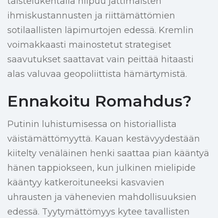
taistelukentällä hiipuu jättimäisten
ihmiskustannusten ja riittämättömien
sotilaallisten läpimurtojen edessä. Kremlin
voimakkaasti mainostetut strategiset
saavutukset saattavat vain peittää hitaasti
alas valuvaa geopoliittista hämärtymistä.
Ennakoitu Romahdus?
Putinin luhistumisessa on historiallista
väistämättömyyttä. Kauan kestävyydestään
kiitelty venäläinen henki saattaa pian kääntyä
hänen tappiokseen, kun julkinen mielipide
kääntyy katkeroituneeksi kasvavien
uhrausten ja vähenevien mahdollisuuksien
edessä. Tyytymättömyys kytee tavallisten