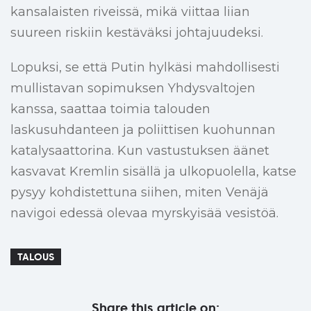
kansalaisten riveissä, mikä viittaa liian
suureen riskiin kestäväksi johtajuudeksi.
Lopuksi, se että Putin hylkäsi mahdollisesti
mullistavan sopimuksen Yhdysvaltojen
kanssa, saattaa toimia talouden
laskusuhdanteen ja poliittisen kuohunnan
katalysaattorina. Kun vastustuksen äänet
kasvavat Kremlin sisällä ja ulkopuolella, katse
pysyy kohdistettuna siihen, miten Venäjä
navigoi edessä olevaa myrskyisää vesistöä.
TALOUS
Share this article on: