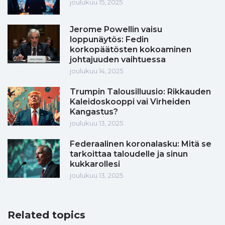
joulukuu 15, 2025
Jerome Powellin vaisu
loppunäytös: Fedin
korkopäätösten kokoaminen
johtajuuden vaihtuessa
joulukuu 14, 2025
Trumpin Talousilluusio: Rikkauden
Kaleidoskooppi vai Virheiden
Kangastus?
joulukuu 13, 2025
Federaalinen koronalasku: Mitä se
tarkoittaa taloudelle ja sinun
kukkarollesi
joulukuu 13, 2025
Related topics