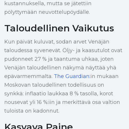
kustannuksella, mutta se jätettiin
pölyttymään neuvottelupöydälle.
Taloudellinen Vaikutus
Kun päivät kuluvat, sodan arvet Venäjän
taloudessa syvenevät. Öljy- ja kaasutulot ovat
pudonneet 27 % ja taantuma uhkaa, joten
Venäjän taloudellinen näkymä näyttää yhä
epävarmemmalta.
The Guardian
:in mukaan
Moskovan taloudellinen todellisuus on
synkkä: inflaatio laukkaa 8 % tasolla, korot
nousevat yli 16 %:iin ja merkittävä osa valtion
tuloista on kadonnut.
Kasvava Paine