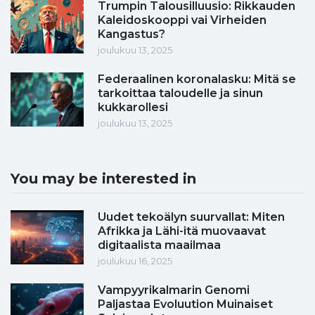
Trumpin Talousilluusio: Rikkauden
Kaleidoskooppi vai Virheiden
Kangastus?
joulukuu 13, 2025
Federaalinen koronalasku: Mitä se
tarkoittaa taloudelle ja sinun
kukkarollesi
joulukuu 13, 2025
You may be interested in
Uudet tekoälyn suurvallat: Miten
Afrikka ja Lähi-itä muovaavat
digitaalista maailmaa
joulukuu 16, 2025
Vampyyrikalmarin Genomi
Paljastaa Evoluution Muinaiset