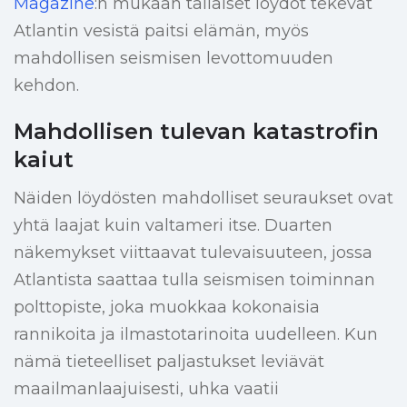
Magazine
:n mukaan tällaiset löydöt tekevät
Atlantin vesistä paitsi elämän, myös
mahdollisen seismisen levottomuuden
kehdon.
Mahdollisen tulevan katastrofin
kaiut
Näiden löydösten mahdolliset seuraukset ovat
yhtä laajat kuin valtameri itse. Duarten
näkemykset viittaavat tulevaisuuteen, jossa
Atlantista saattaa tulla seismisen toiminnan
polttopiste, joka muokkaa kokonaisia
rannikoita ja ilmastotarinoita uudelleen. Kun
nämä tieteelliset paljastukset leviävät
maailmanlaajuisesti, uhka vaatii