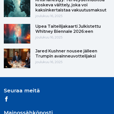
koskeva väittely, joka voi
kaksinkertaistaa vakuutusmaksut
joulukuu 16, 2025
Upea Taiteilijakaarti Julkistettu
Whitney Biennale 2026:een
joulukuu 16, 2025
Jared Kushner nousee jälleen
Trumpin avainneuvottelijaksi
joulukuu 16, 2025
Seuraa meitä
Mainossähköposti