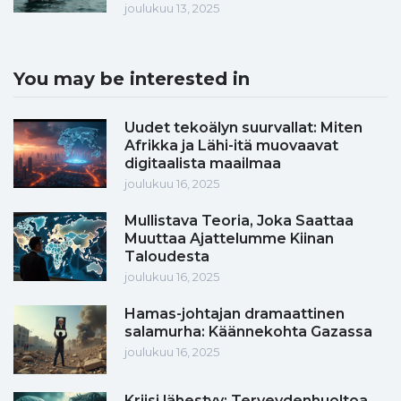
joulukuu 13, 2025
You may be interested in
Uudet tekoälyn suurvallat: Miten
Afrikka ja Lähi-itä muovaavat
digitaalista maailmaa
joulukuu 16, 2025
Mullistava Teoria, Joka Saattaa
Muuttaa Ajattelumme Kiinan
Taloudesta
joulukuu 16, 2025
Hamas-johtajan dramaattinen
salamurha: Käännekohta Gazassa
joulukuu 16, 2025
Kriisi lähestyy: Terveydenhuoltoa