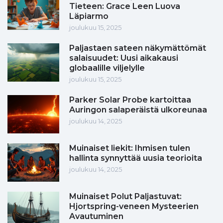
Tieteen: Grace Leen Luova
Läpiarmo
joulukuu 15, 2025
Paljastaen sateen näkymättömät
salaisuudet: Uusi aikakausi
globaalille viljelylle
joulukuu 15, 2025
Parker Solar Probe kartoittaa
Auringon salaperäistä ulkoreunaa
joulukuu 14, 2025
Muinaiset liekit: Ihmisen tulen
hallinta synnyttää uusia teorioita
joulukuu 14, 2025
Muinaiset Polut Paljastuvat:
Hjortspring-veneen Mysteerien
Avautuminen