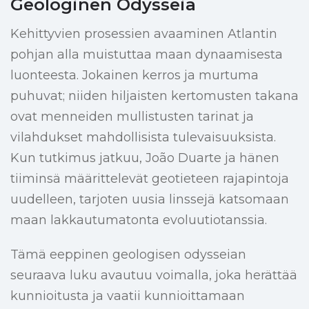
Geologinen Odysseia
Kehittyvien prosessien avaaminen Atlantin
pohjan alla muistuttaa maan dynaamisesta
luonteesta. Jokainen kerros ja murtuma
puhuvat; niiden hiljaisten kertomusten takana
ovat menneiden mullistusten tarinat ja
vilahdukset mahdollisista tulevaisuuksista.
Kun tutkimus jatkuu, João Duarte ja hänen
tiiminsä määrittelevät geotieteen rajapintoja
uudelleen, tarjoten uusia linssejä katsomaan
maan lakkautumatonta evoluutiotanssia.
Tämä eeppinen geologisen odysseian
seuraava luku avautuu voimalla, joka herättää
kunnioitusta ja vaatii kunnioittamaan