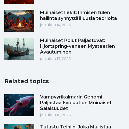
Muinaiset liekit: Ihmisen tulen
hallinta synnyttää uusia teorioita
joulukuu 14, 2025
Muinaiset Polut Paljastuvat:
Hjortspring-veneen Mysteerien
Avautuminen
joulukuu 13, 2025
Related topics
Vampyyrikalmarin Genomi
Paljastaa Evoluution Muinaiset
Salaisuudet
joulukuu 16, 2025
Tutustu Teiniin, Joka Mullistaa