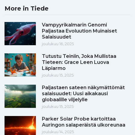
More in Tiede
Vampyyrikalmarin Genomi
Paljastaa Evoluution Muinaiset
Salaisuudet
joulukuu 16, 2025
Tutustu Teiniin, Joka Mullistaa
Tieteen: Grace Leen Luova
Läpiarmo
joulukuu 15, 2025
Paljastaen sateen näkymättömät
salaisuudet: Uusi aikakausi
globaalille viljelylle
joulukuu 15, 2025
Parker Solar Probe kartoittaa
Auringon salaperäistä ulkoreunaa
joulukuu 14, 2025