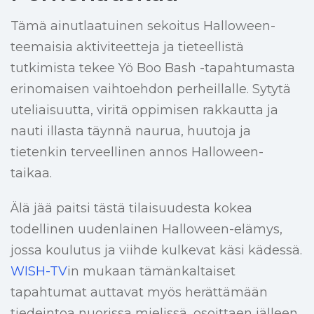
Tämä ainutlaatuinen sekoitus Halloween-
teemaisia aktiviteetteja ja tieteellistä
tutkimista tekee Yö Boo Bash -tapahtumasta
erinomaisen vaihtoehdon perheillalle. Sytytä
uteliaisuutta, viritä oppimisen rakkautta ja
nauti illasta täynnä naurua, huutoja ja
tietenkin terveellinen annos Halloween-
taikaa.
Älä jää paitsi tästä tilaisuudesta kokea
todellinen uudenlainen Halloween-elämys,
jossa koulutus ja viihde kulkevat käsi kädessä.
WISH-TV
in mukaan tämänkaltaiset
tapahtumat auttavat myös herättämään
tiedeintoa nuorissa mielissä, osoittaen jälleen