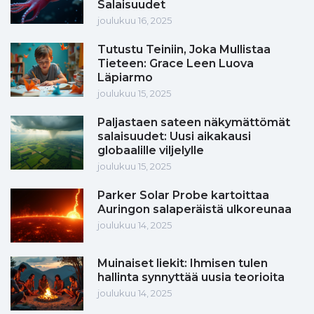
Salaisuudet
joulukuu 16, 2025
Tutustu Teiniin, Joka Mullistaa
Tieteen: Grace Leen Luova
Läpiarmo
joulukuu 15, 2025
Paljastaen sateen näkymättömät
salaisuudet: Uusi aikakausi
globaalille viljelylle
joulukuu 15, 2025
Parker Solar Probe kartoittaa
Auringon salaperäistä ulkoreunaa
joulukuu 14, 2025
Muinaiset liekit: Ihmisen tulen
hallinta synnyttää uusia teorioita
joulukuu 14, 2025