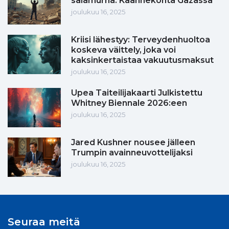
salamurha: Käännekohta Gazassa
joulukuu 16, 2025
Kriisi lähestyy: Terveydenhuoltoa
koskeva väittely, joka voi
kaksinkertaistaa vakuutusmaksut
joulukuu 16, 2025
Upea Taiteilijakaarti Julkistettu
Whitney Biennale 2026:een
joulukuu 16, 2025
Jared Kushner nousee jälleen
Trumpin avainneuvottelijaksi
joulukuu 16, 2025
Seuraa meitä