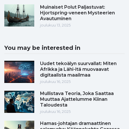
Muinaiset Polut Paljastuvat:
Hjortspring-veneen Mysteerien
Avautuminen
joulukuu 13, 2025
You may be interested in
Uudet tekoälyn suurvallat: Miten
Afrikka ja Lähi-itä muovaavat
digitaalista maailmaa
joulukuu 16, 2025
Mullistava Teoria, Joka Saattaa
Muuttaa Ajattelumme Kiinan
Taloudesta
joulukuu 16, 2025
Hamas-johtajan dramaattinen