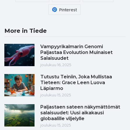
Pinterest
More in Tiede
Vampyyrikalmarin Genomi
Paljastaa Evoluution Muinaiset
Salaisuudet
joulukuu 16, 2025
Tutustu Teiniin, Joka Mullistaa
Tieteen: Grace Leen Luova
Läpiarmo
joulukuu 15, 2025
Paljastaen sateen näkymättömät
salaisuudet: Uusi aikakausi
globaalille viljelylle
joulukuu 15, 2025