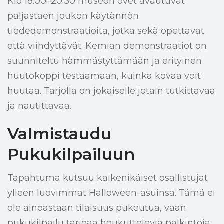
Klo 18.00–20.30 museon ovet avautuvat
paljastaen joukon käytännön
tiededemonstraatioita, jotka sekä opettavat
että viihdyttävät. Kemian demonstraatiot on
suunniteltu hämmästyttämään ja erityinen
huutokoppi testaamaan, kuinka kovaa voit
huutaa. Tarjolla on jokaiselle jotain tutkittavaa
ja nautittavaa.
Valmistaudu
Pukukilpailuun
Tapahtuma kutsuu kaikenikäiset osallistujat
ylleen luovimmat Halloween-asuinsa. Tämä ei
ole ainoastaan tilaisuus pukeutua, vaan
pukukilpailu tarjoaa houkuttelevia palkintoja