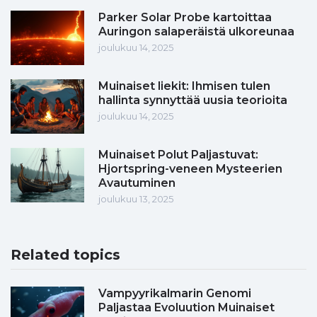
Parker Solar Probe kartoittaa
Auringon salaperäistä ulkoreunaa
joulukuu 14, 2025
Muinaiset liekit: Ihmisen tulen
hallinta synnyttää uusia teorioita
joulukuu 14, 2025
Muinaiset Polut Paljastuvat:
Hjortspring-veneen Mysteerien
Avautuminen
joulukuu 13, 2025
Related topics
Vampyyrikalmarin Genomi
Paljastaa Evoluution Muinaiset