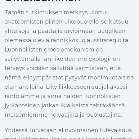
Tämän tutkimuksen merkitys ulottuu
akateemisten piirien ulkopuolelle; se kutsuu
yhteisöjä ja päättäjiä arvioimaan uudelleen
olemassa olevia rannikkosuojausstrategioita.
Luonnollisten eroosiomekanismien
säilyttämällä rannikoidemme ekologinen
terveys voidaan säilyttää varmistaen, että
nämä elinympäristöt pysyvät monimuotoisina
elämäntiloina. Liity liikkeeseen suojellaksesi
rantojamme ja anna näiden luonnollisten
jyrkänteiden jatkaa ikiaikaista tehtäväänsä
maisemiemme hoivaajina ja puolustajina.
Yhdessä turvataan elinvoimainen tulevaisuus