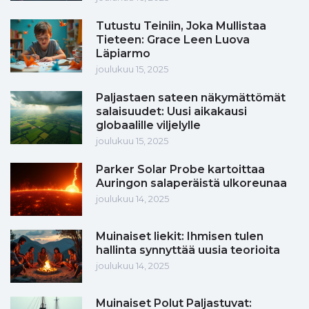
Tutustu Teiniin, Joka Mullistaa
Tieteen: Grace Leen Luova
Läpiarmo
joulukuu 15, 2025
Paljastaen sateen näkymättömät
salaisuudet: Uusi aikakausi
globaalille viljelylle
joulukuu 15, 2025
Parker Solar Probe kartoittaa
Auringon salaperäistä ulkoreunaa
joulukuu 14, 2025
Muinaiset liekit: Ihmisen tulen
hallinta synnyttää uusia teorioita
joulukuu 14, 2025
Muinaiset Polut Paljastuvat: