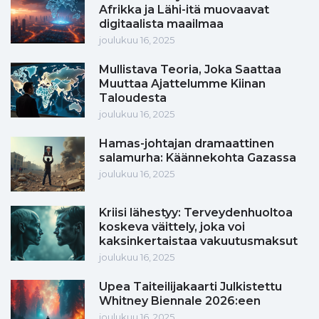
Afrikka ja Lähi-itä muovaavat
digitaalista maailmaa
joulukuu 16, 2025
Mullistava Teoria, Joka Saattaa
Muuttaa Ajattelumme Kiinan
Taloudesta
joulukuu 16, 2025
Hamas-johtajan dramaattinen
salamurha: Käännekohta Gazassa
joulukuu 16, 2025
Kriisi lähestyy: Terveydenhuoltoa
koskeva väittely, joka voi
kaksinkertaistaa vakuutusmaksut
joulukuu 16, 2025
Upea Taiteilijakaarti Julkistettu
Whitney Biennale 2026:een
joulukuu 16, 2025