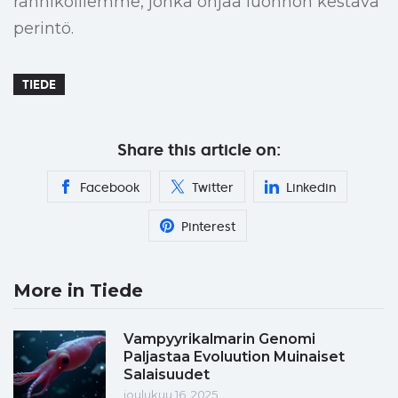
rannikoillemme, jonka ohjaa luonnon kestävä
perintö.
TIEDE
Share this article on:
Facebook
Twitter
Linkedin
Pinterest
More in Tiede
Vampyyrikalmarin Genomi
Paljastaa Evoluution Muinaiset
Salaisuudet
joulukuu 16, 2025