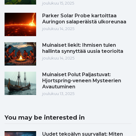
joulukuu 15, 2025
Parker Solar Probe kartoittaa
Auringon salaperäistä ulkoreunaa
joulukuu 14, 2025
Muinaiset liekit: Ihmisen tulen
hallinta synnyttää uusia teorioita
joulukuu 14, 2025
Muinaiset Polut Paljastuvat:
Hjortspring-veneen Mysteerien
Avautuminen
joulukuu 13, 2025
You may be interested in
Uudet tekoälyn suurvallat: Miten