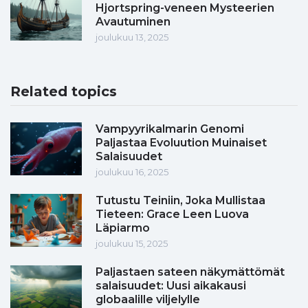
Hjortspring-veneen Mysteerien
Avautuminen
joulukuu 13, 2025
Related topics
Vampyyrikalmarin Genomi
Paljastaa Evoluution Muinaiset
Salaisuudet
joulukuu 16, 2025
Tutustu Teiniin, Joka Mullistaa
Tieteen: Grace Leen Luova
Läpiarmo
joulukuu 15, 2025
Paljastaen sateen näkymättömät
salaisuudet: Uusi aikakausi
globaalille viljelylle