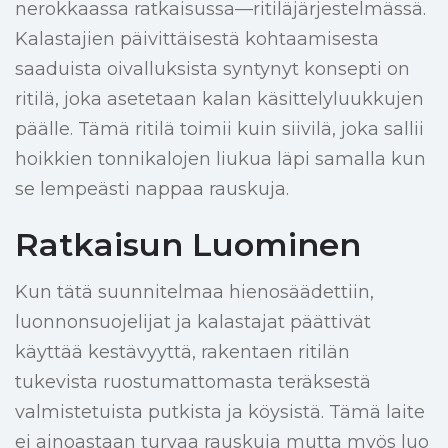
nerokkaassa ratkaisussa—ritiläjärjestelmässä.
Kalastajien päivittäisestä kohtaamisesta
saaduista oivalluksista syntynyt konsepti on
ritilä, joka asetetaan kalan käsittelyluukkujen
päälle. Tämä ritilä toimii kuin siivilä, joka sallii
hoikkien tonnikalojen liukua läpi samalla kun
se lempeästi nappaa rauskuja.
Ratkaisun Luominen
Kun tätä suunnitelmaa hienosäädettiin,
luonnonsuojelijat ja kalastajat päättivät
käyttää kestävyyttä, rakentaen ritilän
tukevista ruostumattomasta teräksestä
valmistetuista putkista ja köysistä. Tämä laite
ei ainoastaan turvaa rauskuja mutta myös luo