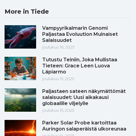
More in Tiede
Vampyyrikalmarin Genomi
Paljastaa Evoluution Muinaiset
Salaisuudet
joulukuu 16, 2025
Tutustu Teiniin, Joka Mullistaa
Tieteen: Grace Leen Luova
Läpiarmo
joulukuu 15, 2025
Paljastaen sateen näkymättömät
salaisuudet: Uusi aikakausi
globaalille viljelylle
joulukuu 15, 2025
Parker Solar Probe kartoittaa
Auringon salaperäistä ulkoreunaa
joulukuu 14, 2025