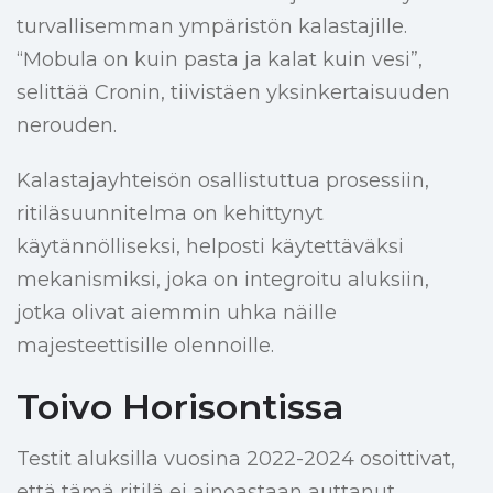
turvallisemman ympäristön kalastajille.
“Mobula on kuin pasta ja kalat kuin vesi”,
selittää Cronin, tiivistäen yksinkertaisuuden
nerouden.
Kalastajayhteisön osallistuttua prosessiin,
ritiläsuunnitelma on kehittynyt
käytännölliseksi, helposti käytettäväksi
mekanismiksi, joka on integroitu aluksiin,
jotka olivat aiemmin uhka näille
majesteettisille olennoille.
Toivo Horisontissa
Testit aluksilla vuosina 2022-2024 osoittivat,
että tämä ritilä ei ainoastaan auttanut