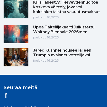
Kriisi lähestyy: Terveydenhuoltoa
koskeva väittely, joka voi
kaksinkertaistaa vakuutusmaksut
joulukuu 16, 2025
Upea Taiteilijakaarti Julkistettu
Whitney Biennale 2026:een
joulukuu 16, 2025
Jared Kushner nousee jälleen
Trumpin avainneuvottelijaksi
joulukuu 16, 2025
Seuraa meitä