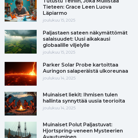
Tutustu Teiniin, Joka Mullistaa
Tieteen: Grace Leen Luova
Läpiarmo
joulukuu 15, 2025
Paljastaen sateen näkymättömät
salaisuudet: Uusi aikakausi
globaalille viljelylle
joulukuu 15, 2025
Parker Solar Probe kartoittaa
Auringon salaperäistä ulkoreunaa
joulukuu 14, 2025
Muinaiset liekit: Ihmisen tulen
hallinta synnyttää uusia teorioita
joulukuu 14, 2025
Muinaiset Polut Paljastuvat:
Hjortspring-veneen Mysteerien
Avautuminen