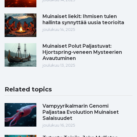
Muinaiset liekit: Ihmisen tulen
hallinta synnyttää uusia teorioita
joulukuu 14, 2025
Muinaiset Polut Paljastuvat:
Hjortspring-veneen Mysteerien
Avautuminen
joulukuu 13, 2025
Related topics
Vampyyrikalmarin Genomi
Paljastaa Evoluution Muinaiset
Salaisuudet
joulukuu 16, 2025