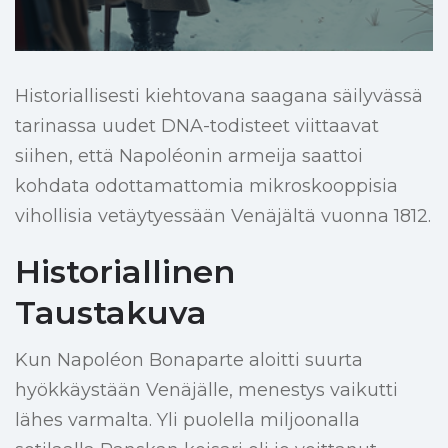
Historiallisesti kiehtovana saagana säilyvässä
tarinassa uudet DNA-todisteet viittaavat
siihen, että Napoléonin armeija saattoi
kohdata odottamattomia mikroskooppisia
vihollisia vetäytyessään Venäjältä vuonna 1812.
Historiallinen
Taustakuva
Kun Napoléon Bonaparte aloitti suurta
hyökkäystään Venäjälle, menestys vaikutti
lähes varmalta. Yli puolella miljoonalla