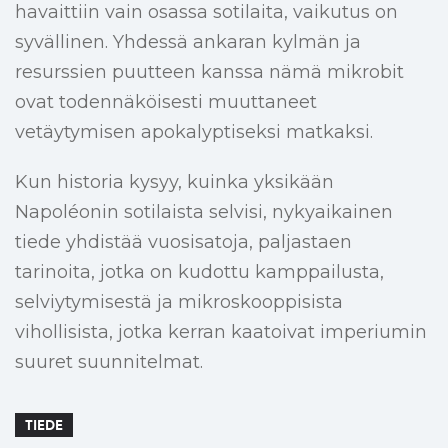
havaittiin vain osassa sotilaita, vaikutus on
syvällinen. Yhdessä ankaran kylmän ja
resurssien puutteen kanssa nämä mikrobit
ovat todennäköisesti muuttaneet
vetäytymisen apokalyptiseksi matkaksi.
Kun historia kysyy, kuinka yksikään
Napoléonin sotilaista selvisi, nykyaikainen
tiede yhdistää vuosisatoja, paljastaen
tarinoita, jotka on kudottu kamppailusta,
selviytymisestä ja mikroskooppisista
vihollisista, jotka kerran kaatoivat imperiumin
suuret suunnitelmat.
TIEDE