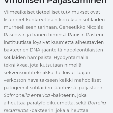
Vihollisen Paljastaminen
Viimeaikaiset tieteelliset tutkimukset ovat
lisänneet konkreettisen kerroksen sotilaiden
murheelliseen tarinaan. Geneetikko Nicolás
Rascovan ja hänen tiiminsä Pariisin Pasteur-
instituutissa löysivät kuumetta aiheuttavien
bakteerien DNA-jäänteitä napoleontilaisten
sotilaiden hampaista. Hyödyntämällä
tekniikkaa, jota kutsutaan nimellä
sekvensointitekniikka, he loivat laajan
verkoston havaitakseen kaikki mahdolliset
patogeenit sotilaiden jäänteissä, paljastaen
Salmonella enterica
-bakteerin, joka
aiheuttaa paratyfoidikuumetta, sekä
Borrelia
recurrentis
-bakteerin, joka aiheuttaa