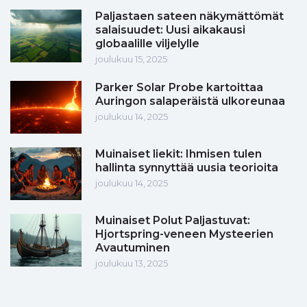
Paljastaen sateen näkymättömät
salaisuudet: Uusi aikakausi
globaalille viljelylle
joulukuu 15, 2025
Parker Solar Probe kartoittaa
Auringon salaperäistä ulkoreunaa
joulukuu 14, 2025
Muinaiset liekit: Ihmisen tulen
hallinta synnyttää uusia teorioita
joulukuu 14, 2025
Muinaiset Polut Paljastuvat:
Hjortspring-veneen Mysteerien
Avautuminen
joulukuu 13, 2025