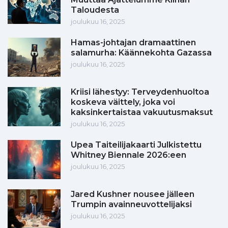
Taloudesta
joulukuu 16, 2025
Hamas-johtajan dramaattinen
salamurha: Käännekohta Gazassa
joulukuu 16, 2025
Kriisi lähestyy: Terveydenhuoltoa
koskeva väittely, joka voi
kaksinkertaistaa vakuutusmaksut
joulukuu 16, 2025
Upea Taiteilijakaarti Julkistettu
Whitney Biennale 2026:een
joulukuu 16, 2025
Jared Kushner nousee jälleen
Trumpin avainneuvottelijaksi
joulukuu 16, 2025