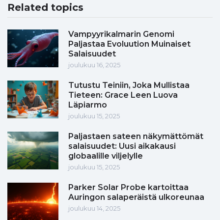
Related topics
Vampyyrikalmarin Genomi
Paljastaa Evoluution Muinaiset
Salaisuudet
joulukuu 16, 2025
Tutustu Teiniin, Joka Mullistaa
Tieteen: Grace Leen Luova
Läpiarmo
joulukuu 15, 2025
Paljastaen sateen näkymättömät
salaisuudet: Uusi aikakausi
globaalille viljelylle
joulukuu 15, 2025
Parker Solar Probe kartoittaa
Auringon salaperäistä ulkoreunaa
joulukuu 14, 2025