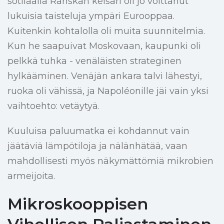
sotilaalla Ranskan keisari oli jo voittanut
lukuisia taisteluja ympäri Eurooppaa.
Kuitenkin kohtalolla oli muita suunnitelmia.
Kun he saapuivat Moskovaan, kaupunki oli
pelkkä tuhka - venäläisten strateginen
hylkääminen. Venäjän ankara talvi lähestyi,
ruoka oli vähissä, ja Napoléonille jäi vain yksi
vaihtoehto: vetäytyä.
Kuuluisa paluumatka ei kohdannut vain
jäätäviä lämpötiloja ja nälänhätää, vaan
mahdollisesti myös näkymättömiä mikrobien
armeijoita.
Mikroskooppisen