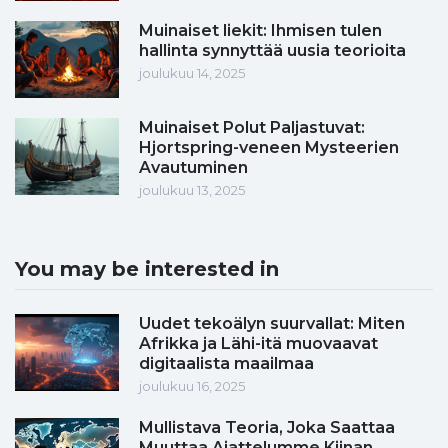
Muinaiset liekit: Ihmisen tulen
hallinta synnyttää uusia teorioita
joulukuu 14, 2025
Muinaiset Polut Paljastuvat:
Hjortspring-veneen Mysteerien
Avautuminen
joulukuu 13, 2025
You may be interested in
Uudet tekoälyn suurvallat: Miten
Afrikka ja Lähi-itä muovaavat
digitaalista maailmaa
joulukuu 16, 2025
Mullistava Teoria, Joka Saattaa
Muuttaa Ajattelumme Kiinan