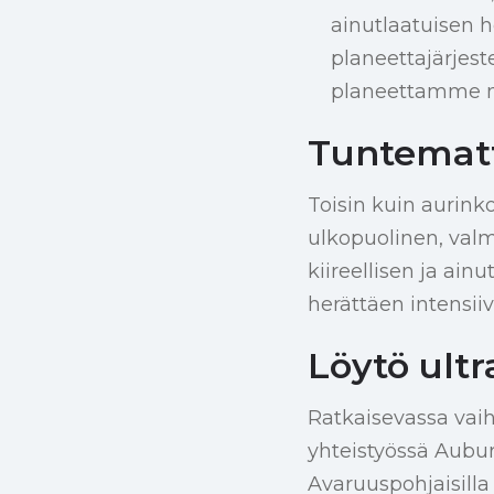
ainutlaatuisen 
planeettajärjest
planeettamme 
Tuntemat
Toisin kuin aurinko
ulkopuolinen, val
kiireellisen ja ainu
herättäen intensii
Löytö ultra
Ratkaisevassa vai
yhteistyössä Aubur
Avaruuspohjaisilla 