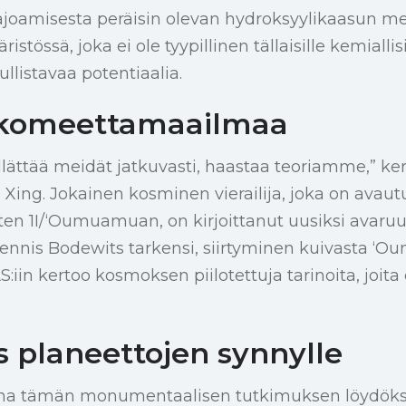
joamisesta peräisin olevan hydroksyylikaasun mer
stössä, joka ei ole tyypillinen tällaisille kemiallisi
llistavaa potentiaalia.
 komeettamaailmaa
lättää meidät jatkuvasti, haastaa teoriamme,” ke
i Xing. Jokainen kosminen vierailija, joka on avau
 sitten 1I/‘Oumuamuan, on kirjoittanut uusiksi avaruu
Dennis Bodewits tarkensi, siirtyminen kuivasta ‘
:iin kertoo kosmoksen piilotettuja tarinoita, joita e
s planeettojen synnylle
ana tämän monumentaalisen tutkimuksen löydöks