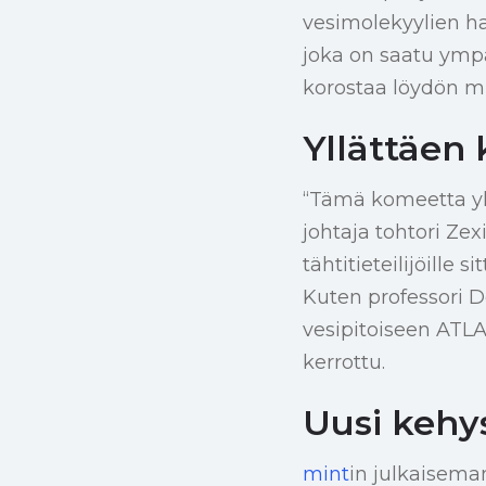
vesimolekyylien ha
joka on saatu ympäri
korostaa löydön mu
Yllättäen
“Tämä komeetta yl
johtaja tohtori Zex
tähtitieteilijöille
Kuten professori 
vesipitoiseen ATLAS
kerrottu.
Uusi kehy
mint
in julkaisem