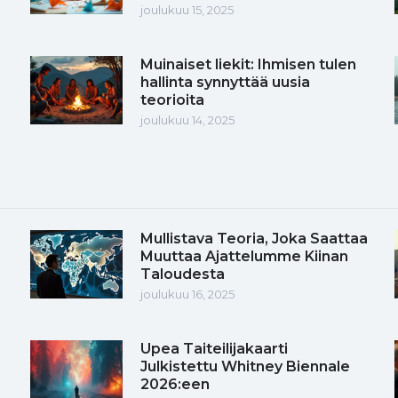
joulukuu 15, 2025
Muinaiset liekit: Ihmisen tulen
hallinta synnyttää uusia
teorioita
joulukuu 14, 2025
Mullistava Teoria, Joka Saattaa
Muuttaa Ajattelumme Kiinan
Taloudesta
joulukuu 16, 2025
Upea Taiteilijakaarti
Julkistettu Whitney Biennale
2026:een