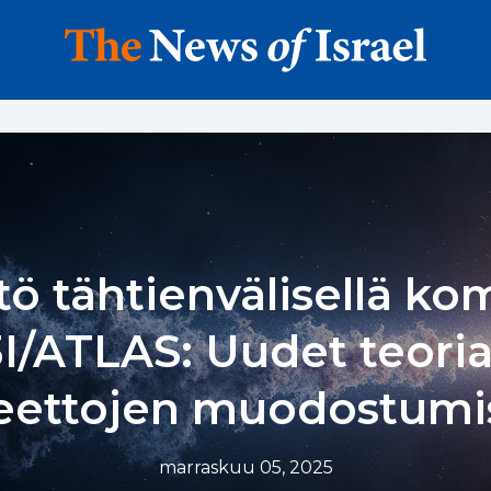
tö tähtienvälisellä ko
3I/ATLAS: Uudet teoria
eettojen muodostumi
marraskuu 05, 2025