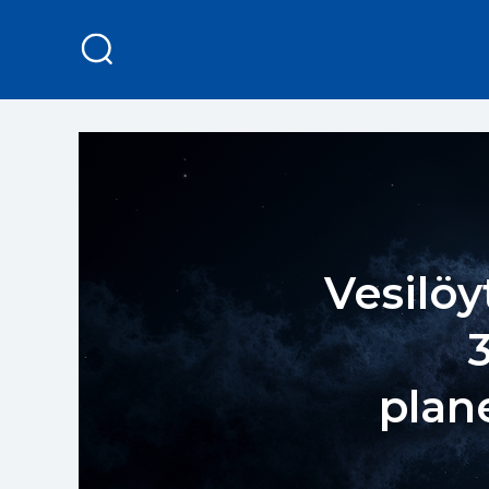
Vesilöy
plan