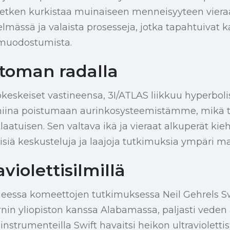
hetken kurkistaa muinaiseen menneisyyteen viera
elmässä ja valaista prosesseja, jotka tapahtuiva
muodostumista.
toman radalla
keskeiset vastineensa, 3I/ATLAS liikkuu hyperbolis
miina poistumaan aurinkosysteemistämme, mikä t
tlaatuisen. Sen valtava ikä ja vieraat alkuperät kieh
visiä keskusteluja ja laajoja tutkimuksia ympäri m
violettisilmillä
heessa komeettojen tutkimuksessa Neil Gehrels Sw
nin yliopiston kanssa Alabamassa, paljasti veden a
instrumenteilla Swift havaitsi heikon ultraviolett