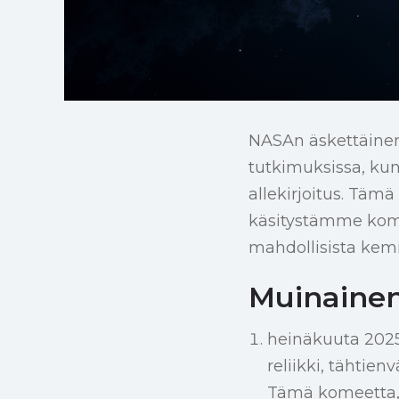
NASAn äskettäinen 
tutkimuksissa, kun
allekirjoitus. Täm
käsitystämme kome
mahdollisista kemi
Muinaine
heinäkuuta 2025
reliikki, tähtien
Tämä komeetta, 