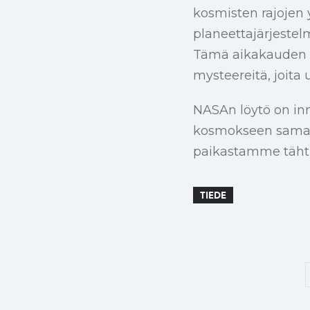
kosmisten rajojen 
planeettajärjestel
Tämä aikakauden lö
mysteereitä, joita 
NASAn löytö on i
kosmokseen samalla
paikastamme tähti
TIEDE