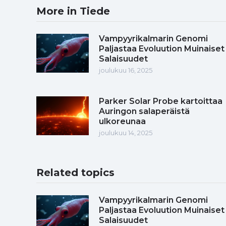
More in Tiede
Vampyyrikalmarin Genomi
Paljastaa Evoluution Muinaiset
Salaisuudet
joulukuu 16, 2025
Parker Solar Probe kartoittaa
Auringon salaperäistä
ulkoreunaa
joulukuu 14, 2025
Related topics
Vampyyrikalmarin Genomi
Paljastaa Evoluution Muinaiset
Salaisuudet