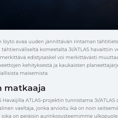
löytö avaa uuden jännittävän rintaman tähtitietee
 tähtienväliseltä komeetalta 3I/ATLAS havaittiin 
ä merkittävä edistysaskel voi merkittävästi muutta
ettojen kehityksestä ja kaukaisten planeettajär
allisista maisemista.
n matkaaja
 Havaijilla ATLAS-projektin tunnistama 3I/ATLAS
välinen vaeltaja, jonka arvioitu ikä on noin seitsem
joka on peräisin aurinkosysteemimme ulkopuolelt