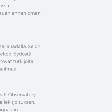
assa
t kauan ennen oman
ella radalla. Se on
ekee löydöstä
tovat tutkijoita,
aailmaa.
ift Observatory,
llekirjoituksen.
isignaalin—