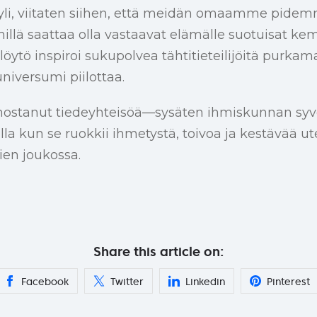
yli, viitaten siihen, että meidän omaamme pidem
millä saattaa olla vastaavat elämälle suotuisat ke
ytö inspiroi sukupolvea tähtitieteilijöitä purkama
universumi piilottaa.
nnostanut tiedeyhteisöä—sysäten ihmiskunnan s
 kun se ruokkii ihmetystä, toivoa ja kestävää ute
en joukossa.
Share this article on:
Facebook
Twitter
Linkedin
Pinterest