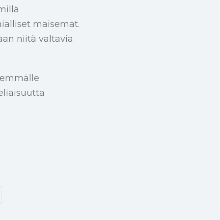
millä
mialliset maisemat.
an niitä valtavia
yvemmälle
liaisuutta