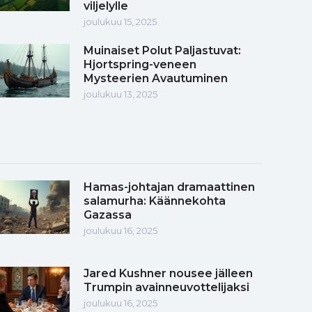
viljelylle
joulukuu 15, 2025
Muinaiset Polut Paljastuvat:
Hjortspring-veneen
Mysteerien Avautuminen
joulukuu 13, 2025
Hamas-johtajan dramaattinen
salamurha: Käännekohta
Gazassa
joulukuu 16, 2025
Jared Kushner nousee jälleen
Trumpin avainneuvottelijaksi
joulukuu 16, 2025