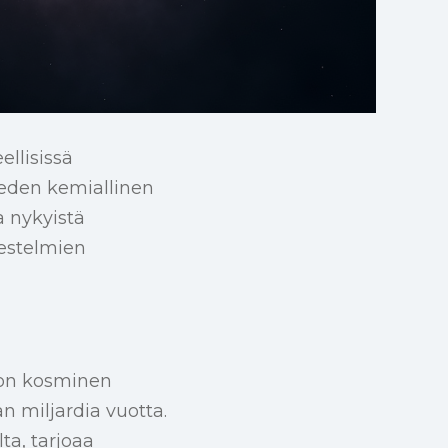
llisissä
veden kemiallinen
a nykyistä
jestelmien
 on kosminen
än miljardia vuotta.
a, tarjoaa