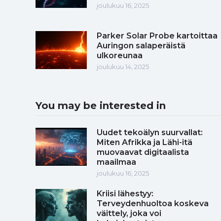
joulukuu 16, 2025
Parker Solar Probe kartoittaa
Auringon salaperäistä
ulkoreunaa
joulukuu 14, 2025
You may be interested in
Uudet tekoälyn suurvallat:
Miten Afrikka ja Lähi-itä
muovaavat digitaalista
maailmaa
joulukuu 16, 2025
Kriisi lähestyy:
Terveydenhuoltoa koskeva
väittely, joka voi