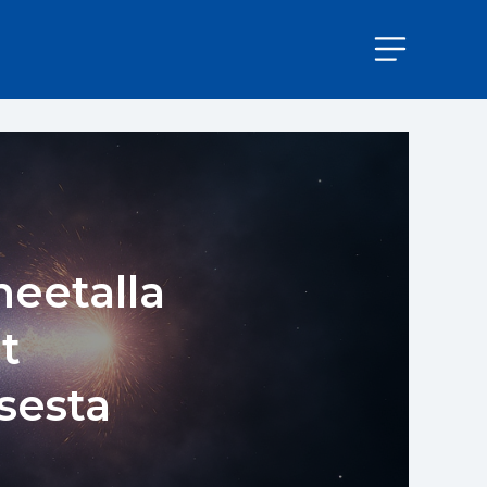
meetalla
t
sesta