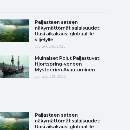
Paljastaen sateen
näkymättömät salaisuudet:
Uusi aikakausi globaalille
viljelylle
joulukuu 15, 2025
Muinaiset Polut Paljastuvat:
Hjortspring-veneen
Mysteerien Avautuminen
joulukuu 13, 2025
Paljastaen sateen
näkymättömät salaisuudet:
Uusi aikakausi globaalille