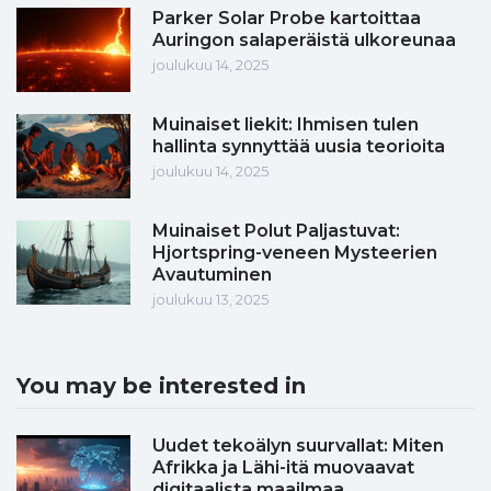
Parker Solar Probe kartoittaa
Auringon salaperäistä ulkoreunaa
joulukuu 14, 2025
Muinaiset liekit: Ihmisen tulen
hallinta synnyttää uusia teorioita
joulukuu 14, 2025
Muinaiset Polut Paljastuvat:
Hjortspring-veneen Mysteerien
Avautuminen
joulukuu 13, 2025
You may be interested in
Uudet tekoälyn suurvallat: Miten
Afrikka ja Lähi-itä muovaavat
digitaalista maailmaa