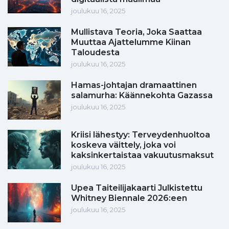
joulukuu 16, 2025
Mullistava Teoria, Joka Saattaa
Muuttaa Ajattelumme Kiinan
Taloudesta
joulukuu 16, 2025
Hamas-johtajan dramaattinen
salamurha: Käännekohta Gazassa
joulukuu 16, 2025
Kriisi lähestyy: Terveydenhuoltoa
koskeva väittely, joka voi
kaksinkertaistaa vakuutusmaksut
joulukuu 16, 2025
Upea Taiteilijakaarti Julkistettu
Whitney Biennale 2026:een
joulukuu 16, 2025