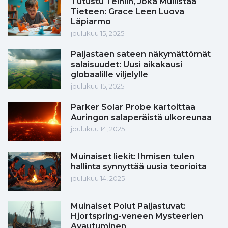
Tutustu Teiniin, Joka Mullistaa
Tieteen: Grace Leen Luova
Läpiarmo
joulukuu 15, 2025
Paljastaen sateen näkymättömät
salaisuudet: Uusi aikakausi
globaalille viljelylle
joulukuu 15, 2025
Parker Solar Probe kartoittaa
Auringon salaperäistä ulkoreunaa
joulukuu 14, 2025
Muinaiset liekit: Ihmisen tulen
hallinta synnyttää uusia teorioita
joulukuu 14, 2025
Muinaiset Polut Paljastuvat:
Hjortspring-veneen Mysteerien
Avautuminen