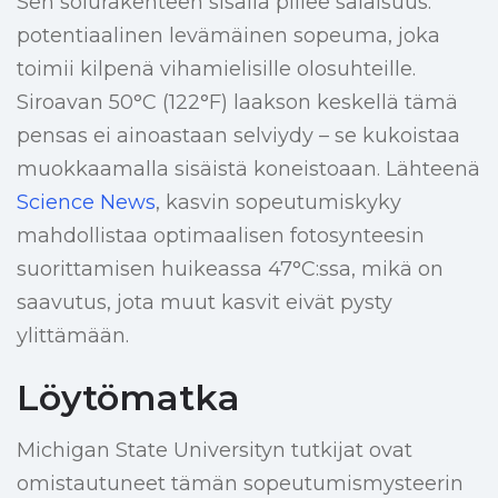
Sen solurakenteen sisällä piilee salaisuus:
potentiaalinen levämäinen sopeuma, joka
toimii kilpenä vihamielisille olosuhteille.
Siroavan 50°C (122°F) laakson keskellä tämä
pensas ei ainoastaan selviydy – se kukoistaa
muokkaamalla sisäistä koneistoaan. Lähteenä
Science News
, kasvin sopeutumiskyky
mahdollistaa optimaalisen fotosynteesin
suorittamisen huikeassa 47°C:ssa, mikä on
saavutus, jota muut kasvit eivät pysty
ylittämään.
Löytömatka
Michigan State Universityn tutkijat ovat
omistautuneet tämän sopeutumismysteerin