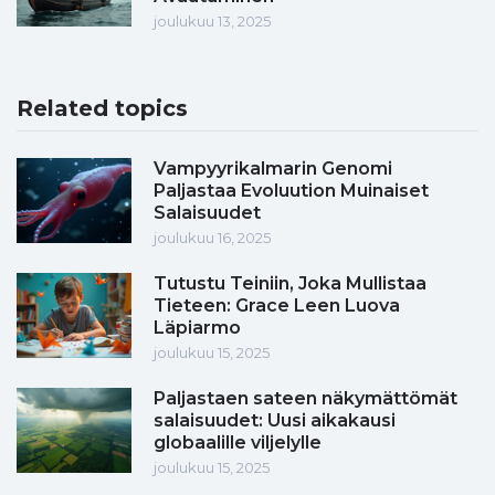
joulukuu 13, 2025
Related topics
Vampyyrikalmarin Genomi
Paljastaa Evoluution Muinaiset
Salaisuudet
joulukuu 16, 2025
Tutustu Teiniin, Joka Mullistaa
Tieteen: Grace Leen Luova
Läpiarmo
joulukuu 15, 2025
Paljastaen sateen näkymättömät
salaisuudet: Uusi aikakausi
globaalille viljelylle
joulukuu 15, 2025