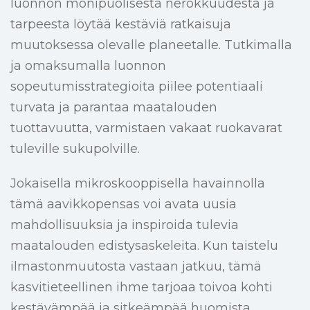
luonnon monipuolisesta nerokkuudesta ja
tarpeesta löytää kestäviä ratkaisuja
muutoksessa olevalle planeetalle. Tutkimalla
ja omaksumalla luonnon
sopeutumisstrategioita piilee potentiaali
turvata ja parantaa maatalouden
tuottavuutta, varmistaen vakaat ruokavarat
tuleville sukupolville.
Jokaisella mikroskooppisella havainnolla
tämä aavikkopensas voi avata uusia
mahdollisuuksia ja inspiroida tulevia
maatalouden edistysaskeleita. Kun taistelu
ilmastonmuutosta vastaan jatkuu, tämä
kasvitieteellinen ihme tarjoaa toivoa kohti
kestävämpää ja sitkeämpää huomista.