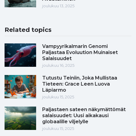
joulukuu 13, 2025
Related topics
Vampyyrikalmarin Genomi
Paljastaa Evoluution Muinaiset
Salaisuudet
joulukuu 16, 2025
Tutustu Teiniin, Joka Mullistaa
Tieteen: Grace Leen Luova
Läpiarmo
joulukuu 15, 2025
Paljastaen sateen näkymättömät
salaisuudet: Uusi aikakausi
globaalille viljelylle
joulukuu 15, 2025