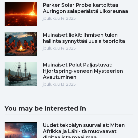
Parker Solar Probe kartoittaa
Auringon salaperäistä ulkoreunaa
joulukuu 14, 2025
Muinaiset liekit: Ihmisen tulen
hallinta synnyttää uusia teorioita
joulukuu 14, 2025
Muinaiset Polut Paljastuvat:
Hjortspring-veneen Mysteerien
Avautuminen
joulukuu 13, 2025
You may be interested in
Uudet tekoälyn suurvallat: Miten
Afrikka ja Lähi-itä muovaavat
digitaalista maailmaa