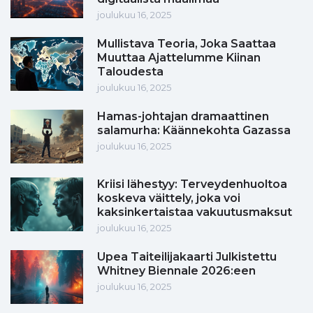
joulukuu 16, 2025
Mullistava Teoria, Joka Saattaa
Muuttaa Ajattelumme Kiinan
Taloudesta
joulukuu 16, 2025
Hamas-johtajan dramaattinen
salamurha: Käännekohta Gazassa
joulukuu 16, 2025
Kriisi lähestyy: Terveydenhuoltoa
koskeva väittely, joka voi
kaksinkertaistaa vakuutusmaksut
joulukuu 16, 2025
Upea Taiteilijakaarti Julkistettu
Whitney Biennale 2026:een
joulukuu 16, 2025