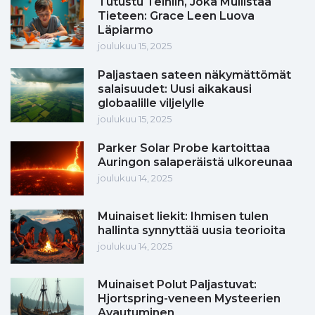
Tutustu Teiniin, Joka Mullistaa
Tieteen: Grace Leen Luova
Läpiarmo
joulukuu 15, 2025
Paljastaen sateen näkymättömät
salaisuudet: Uusi aikakausi
globaalille viljelylle
joulukuu 15, 2025
Parker Solar Probe kartoittaa
Auringon salaperäistä ulkoreunaa
joulukuu 14, 2025
Muinaiset liekit: Ihmisen tulen
hallinta synnyttää uusia teorioita
joulukuu 14, 2025
Muinaiset Polut Paljastuvat:
Hjortspring-veneen Mysteerien
Avautuminen