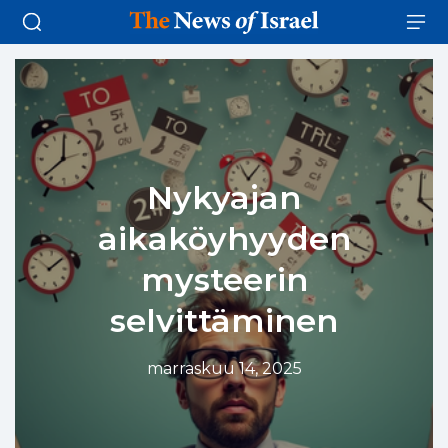
Nykyajan
aikaköyhyyden
mysteerin
selvittäminen
marraskuu 14, 2025