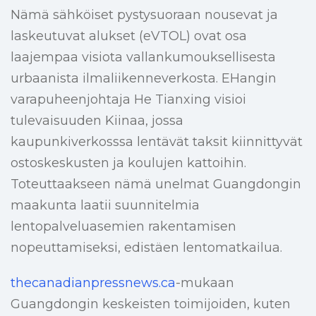
Nämä sähköiset pystysuoraan nousevat ja
laskeutuvat alukset (eVTOL) ovat osa
laajempaa visiota vallankumouksellisesta
urbaanista ilmaliikenneverkosta. EHangin
varapuheenjohtaja He Tianxing visioi
tulevaisuuden Kiinaa, jossa
kaupunkiverkosssa lentävät taksit kiinnittyvät
ostoskeskusten ja koulujen kattoihin.
Toteuttaakseen nämä unelmat Guangdongin
maakunta laatii suunnitelmia
lentopalveluasemien rakentamisen
nopeuttamiseksi, edistäen lentomatkailua.
thecanadianpressnews.ca
-mukaan
Guangdongin keskeisten toimijoiden, kuten