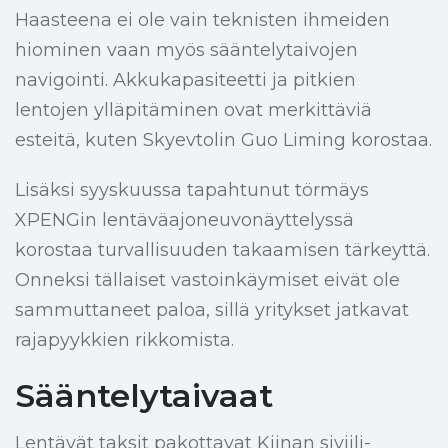
Haasteena ei ole vain teknisten ihmeiden
hiominen vaan myös sääntelytaivojen
navigointi. Akkukapasiteetti ja pitkien
lentojen ylläpitäminen ovat merkittäviä
esteitä, kuten Skyevtolin Guo Liming korostaa.
Lisäksi syyskuussa tapahtunut törmäys
XPENGin lentäväajoneuvonäyttelyssä
korostaa turvallisuuden takaamisen tärkeyttä.
Onneksi tällaiset vastoinkäymiset eivät ole
sammuttaneet paloa, sillä yritykset jatkavat
rajapyykkien rikkomista.
Sääntelytaivaat
Lentävät taksit pakottavat Kiinan siviili-