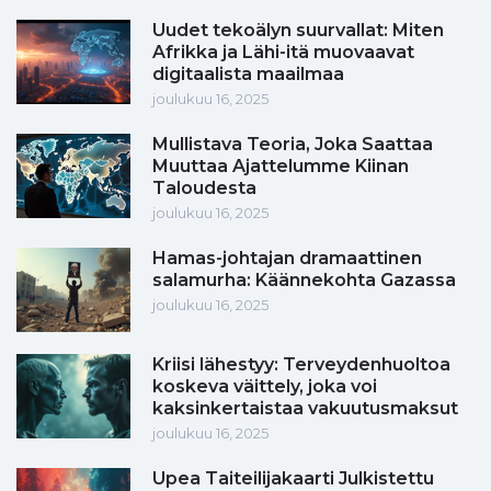
Uudet tekoälyn suurvallat: Miten
Afrikka ja Lähi-itä muovaavat
digitaalista maailmaa
joulukuu 16, 2025
Mullistava Teoria, Joka Saattaa
Muuttaa Ajattelumme Kiinan
Taloudesta
joulukuu 16, 2025
Hamas-johtajan dramaattinen
salamurha: Käännekohta Gazassa
joulukuu 16, 2025
Kriisi lähestyy: Terveydenhuoltoa
koskeva väittely, joka voi
kaksinkertaistaa vakuutusmaksut
joulukuu 16, 2025
Upea Taiteilijakaarti Julkistettu