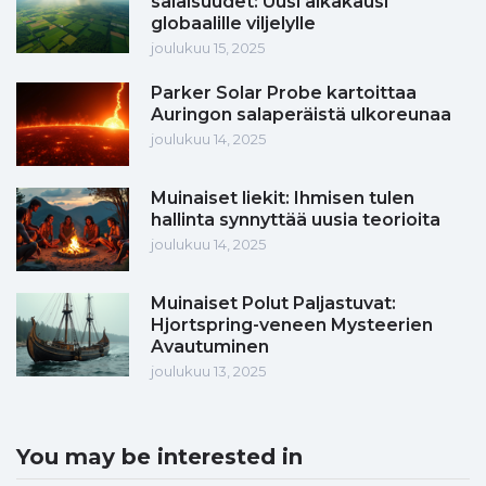
salaisuudet: Uusi aikakausi
globaalille viljelylle
joulukuu 15, 2025
Parker Solar Probe kartoittaa
Auringon salaperäistä ulkoreunaa
joulukuu 14, 2025
Muinaiset liekit: Ihmisen tulen
hallinta synnyttää uusia teorioita
joulukuu 14, 2025
Muinaiset Polut Paljastuvat:
Hjortspring-veneen Mysteerien
Avautuminen
joulukuu 13, 2025
You may be interested in