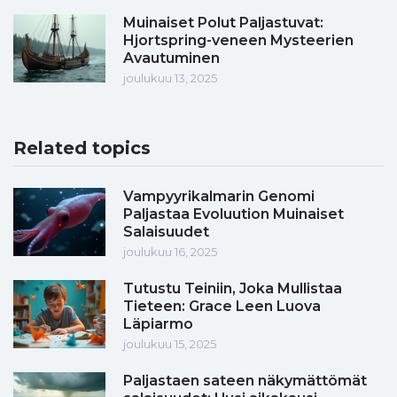
Muinaiset Polut Paljastuvat:
Hjortspring-veneen Mysteerien
Avautuminen
joulukuu 13, 2025
Related topics
Vampyyrikalmarin Genomi
Paljastaa Evoluution Muinaiset
Salaisuudet
joulukuu 16, 2025
Tutustu Teiniin, Joka Mullistaa
Tieteen: Grace Leen Luova
Läpiarmo
joulukuu 15, 2025
Paljastaen sateen näkymättömät