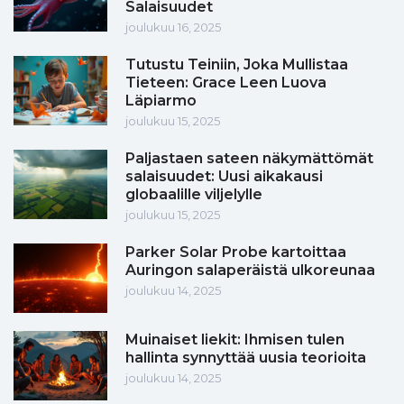
Salaisuudet
joulukuu 16, 2025
Tutustu Teiniin, Joka Mullistaa
Tieteen: Grace Leen Luova
Läpiarmo
joulukuu 15, 2025
Paljastaen sateen näkymättömät
salaisuudet: Uusi aikakausi
globaalille viljelylle
joulukuu 15, 2025
Parker Solar Probe kartoittaa
Auringon salaperäistä ulkoreunaa
joulukuu 14, 2025
Muinaiset liekit: Ihmisen tulen
hallinta synnyttää uusia teorioita
joulukuu 14, 2025