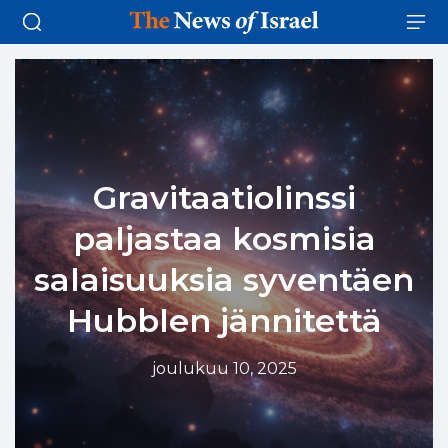
Gravitaatiolinssi
paljastaa kosmisia
salaisuuksia syventäen
Hubblen jännitettä
joulukuu 10, 2025