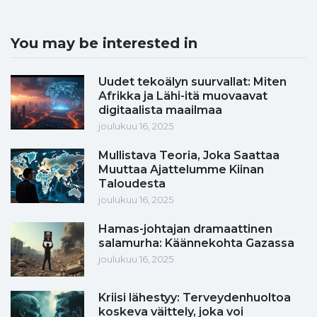
You may be interested in
Uudet tekoälyn suurvallat: Miten
Afrikka ja Lähi-itä muovaavat
digitaalista maailmaa
joulukuu 16, 2025
Mullistava Teoria, Joka Saattaa
Muuttaa Ajattelumme Kiinan
Taloudesta
joulukuu 16, 2025
Hamas-johtajan dramaattinen
salamurha: Käännekohta Gazassa
joulukuu 16, 2025
Kriisi lähestyy: Terveydenhuoltoa
koskeva väittely, joka voi