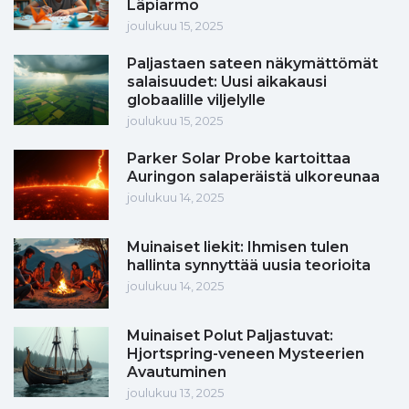
Läpiarmo
joulukuu 15, 2025
Paljastaen sateen näkymättömät
salaisuudet: Uusi aikakausi
globaalille viljelylle
joulukuu 15, 2025
Parker Solar Probe kartoittaa
Auringon salaperäistä ulkoreunaa
joulukuu 14, 2025
Muinaiset liekit: Ihmisen tulen
hallinta synnyttää uusia teorioita
joulukuu 14, 2025
Muinaiset Polut Paljastuvat:
Hjortspring-veneen Mysteerien
Avautuminen
joulukuu 13, 2025