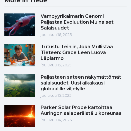
More in Tiede
Vampyyrikalmarin Genomi
Paljastaa Evoluution Muinaiset
Salaisuudet
joulukuu 16, 2025
Tutustu Teiniin, Joka Mullistaa
Tieteen: Grace Leen Luova
Läpiarmo
joulukuu 15, 2025
Paljastaen sateen näkymättömät
salaisuudet: Uusi aikakausi
globaalille viljelylle
joulukuu 15, 2025
Parker Solar Probe kartoittaa
Auringon salaperäistä ulkoreunaa
joulukuu 14, 2025