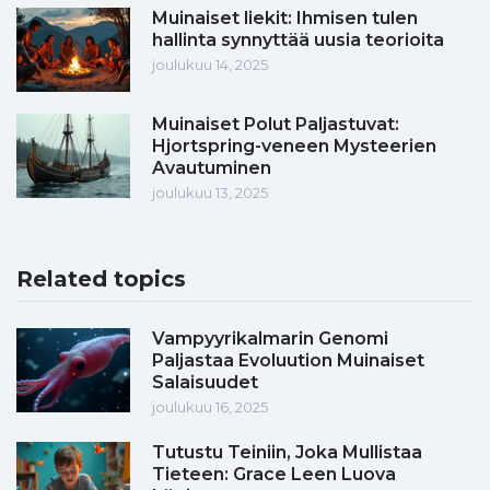
Muinaiset liekit: Ihmisen tulen
hallinta synnyttää uusia teorioita
joulukuu 14, 2025
Muinaiset Polut Paljastuvat:
Hjortspring-veneen Mysteerien
Avautuminen
joulukuu 13, 2025
Related topics
Vampyyrikalmarin Genomi
Paljastaa Evoluution Muinaiset
Salaisuudet
joulukuu 16, 2025
Tutustu Teiniin, Joka Mullistaa
Tieteen: Grace Leen Luova