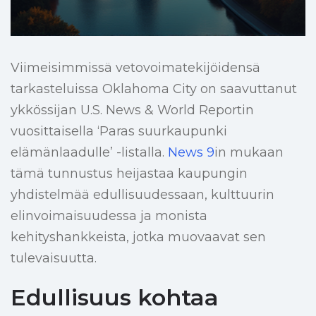
Viimeisimmissä vetovoimatekijöidensä
tarkasteluissa Oklahoma City on saavuttanut
ykkössijan U.S. News & World Reportin
vuosittaisella ‘Paras suurkaupunki
elämänlaadulle’ -listalla.
News 9
in mukaan
tämä tunnustus heijastaa kaupungin
yhdistelmää edullisuudessaan, kulttuurin
elinvoimaisuudessa ja monista
kehityshankkeista, jotka muovaavat sen
tulevaisuutta.
Edullisuus kohtaa