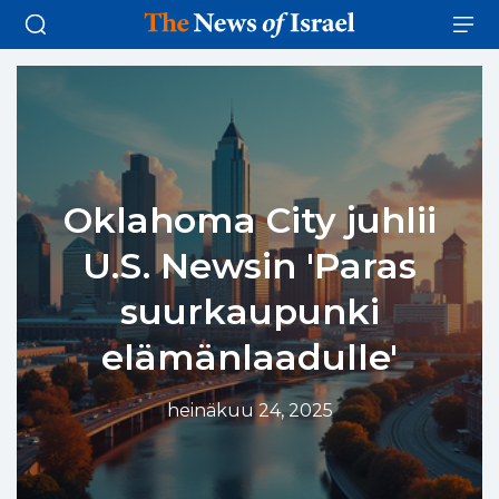
Oklahoma City juhlii
U.S. Newsin 'Paras
suurkaupunki
elämänlaadulle'
heinäkuu 24, 2025