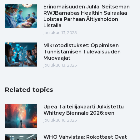
Erinomaisuuden Juhla: Seitsemän
RWJBarnabas Healthin Sairaalaa
Loistaa Parhaan Äitiyshoidon
Listalla
joulukuu 13, 2025
Mikrotodistukset: Oppimisen
Tunnistamisen Tulevaisuuden
Muovaajat
joulukuu 13, 2025
Related topics
Upea Taiteilijakaarti Julkistettu
Whitney Biennale 2026:een
joulukuu 16, 2025
WHO Vahvistaa: Rokotteet Ovat