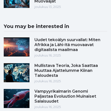
Muovaajat
joulukuu 13, 2025
You may be interested in
Uudet tekoälyn suurvallat: Miten
Afrikka ja Lähi-itä muovaavat
digitaalista maailmaa
joulukuu 16, 2025
Mullistava Teoria, Joka Saattaa
Muuttaa Ajattelumme Kiinan
Taloudesta
joulukuu 16, 2025
Vampyyrikalmarin Genomi
Paljastaa Evoluution Muinaiset
Salaisuudet
joulukuu 16, 2025