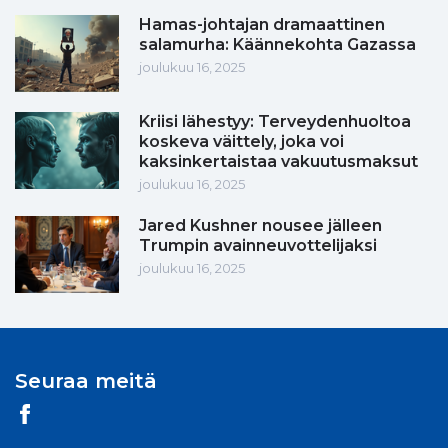
Hamas-johtajan dramaattinen
salamurha: Käännekohta Gazassa
joulukuu 16, 2025
Kriisi lähestyy: Terveydenhuoltoa
koskeva väittely, joka voi
kaksinkertaistaa vakuutusmaksut
joulukuu 16, 2025
Jared Kushner nousee jälleen
Trumpin avainneuvottelijaksi
joulukuu 16, 2025
Seuraa meitä