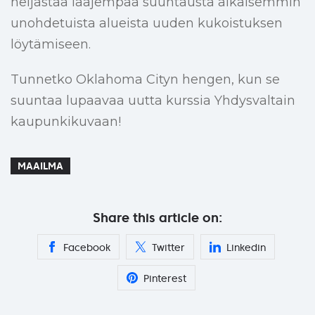
heijastaa laajempaa suuntausta aikaisemmin
unohdetuista alueista uuden kukoistuksen
löytämiseen.
Tunnetko Oklahoma Cityn hengen, kun se
suuntaa lupaavaa uutta kurssia Yhdysvaltain
kaupunkikuvaan!
MAAILMA
Share this article on:
Facebook
Twitter
Linkedin
Pinterest