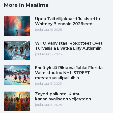
More in Maailma
Upea Taiteilijakaarti Julkistettu
Whitney Biennale 2026:een
joulukuu 16, 2025
WHO Vahvistaa: Rokotteet Ovat
Turvallisia Eivätkä Liity Autismiin
joulukuu 15, 2025
Ennätyksiä Rikkova Juhla: Florida
Valmistautuu NHL STREET -
mestaruuskilpailuihin
joulukuu 15, 2025
Zayed-palkinto: Kutsu
kansainväliseen veljeyteen
joulukuu 14, 2025