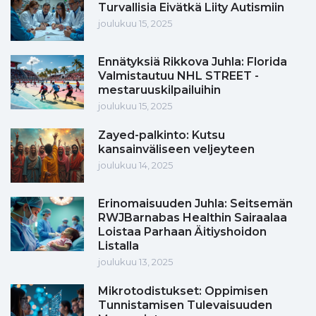
Turvallisia Eivätkä Liity Autismiin
joulukuu 15, 2025
Ennätyksiä Rikkova Juhla: Florida
Valmistautuu NHL STREET -
mestaruuskilpailuihin
joulukuu 15, 2025
Zayed-palkinto: Kutsu
kansainväliseen veljeyteen
joulukuu 14, 2025
Erinomaisuuden Juhla: Seitsemän
RWJBarnabas Healthin Sairaalaa
Loistaa Parhaan Äitiyshoidon
Listalla
joulukuu 13, 2025
Mikrotodistukset: Oppimisen
Tunnistamisen Tulevaisuuden