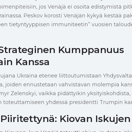
oimenpiteisiin, jos Venäjä ei osoita edistymistä p
ainassa. Peskov korosti Venäjän kykyä kestää pako
en tietyntyyppisen immuniteetin” vuosien taloudel
 Strateginen Kumppanuus
ain Kanssa
ujana Ukraina etenee liittoutumistaan Yhdysvalt
la, joiden ennustetaan vahvistavan molempia kan
myr Zelenskyi, vaikka pidättyikin yksityiskohdista,
 toteuttamiseen yhdessä presidentti Trumpin ka
iiritettynä: Kiovan Iskujen