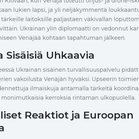
en Kiovaan, kun Venäjä toteutti ohjus- ja drone-isku
aan lukien lapsi, ja yli neljäkymmentä loukkaantui
tärkeille laitoksille paljastaen väkivallan loputto
vittäin. Ukrainan ylin diplomaatti on vedonnut ka
iseen Venäjää kohtaan tapahtuman jälkeen.
a Sisäisiä Uhkaavia
eessä Ukrainan sisäinen turvallisuuspalvelu pidätt
ien vakoilusta Venäjän hyväksi. Upseerin toimie
nnettuja ilmaiskuja antamalla tärkeitä koordinaa
n monimutkaisia kerroksia rintaman ulkopuolella.
liset Reaktiot ja Euroopan
a