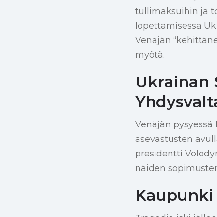
tullimaksuihin ja t
lopettamisessa Ukr
Venäjän “kehittäne
myötä.
Ukrainan
Yhdysvalt
Venäjän pysyessä l
asevastusten avul
presidentti Volody
näiden sopimusten
Kaupunki P