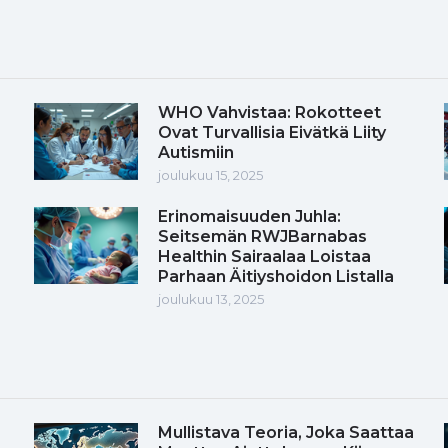
WHO Vahvistaa: Rokotteet
Ovat Turvallisia Eivätkä Liity
Autismiin
joulukuu 15, 2025
Erinomaisuuden Juhla:
Seitsemän RWJBarnabas
Healthin Sairaalaa Loistaa
Parhaan Äitiyshoidon Listalla
joulukuu 13, 2025
Mullistava Teoria, Joka Saattaa