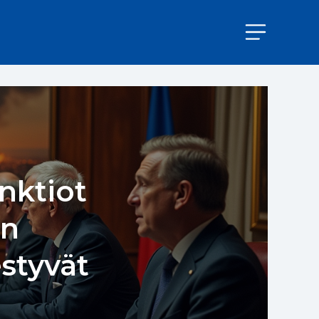
nktiot
un
styvät