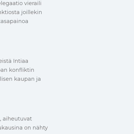
egaatio vieraili
ktiosta joillekin
 tasapainoa
eistä Intiaa
an konfliktin
älisen kaupan ja
le, aiheutuvat
ukausina on nähty