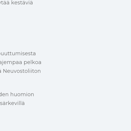
ytää kestäviä
 puuttumisesta
laajempaa pelkoa
 Neuvostoliiton
uden huomion
äsärkevillä