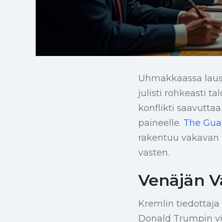
Uhmakkaassa lausu
julisti rohkeasti t
konflikti saavutta
paineelle.
The Gua
rakentuu vakavan i
vasten.
Venäjän V
Kremlin tiedottaja
Donald Trumpin vi