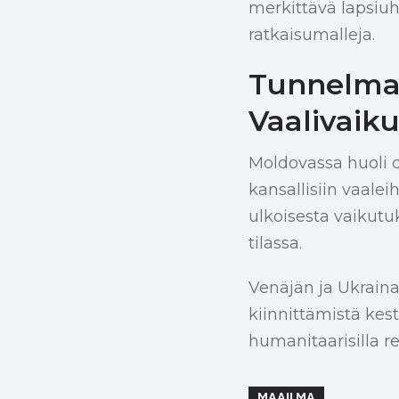
merkittävä lapsiuh
ratkaisumalleja.
Tunnelma
Vaalivaik
Moldovassa huoli d
kansallisiin vaale
ulkoisesta vaikutu
tilassa.
Venäjän ja Ukrain
kiinnittämistä kestä
humanitaarisilla rea
MAAILMA