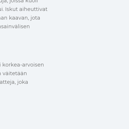
ja, joissa kuoli
. Iskut aiheuttivat
man kaavan, jota
nsainvälisen
i korkea-arvoisen
n väitetään
tteja, joka