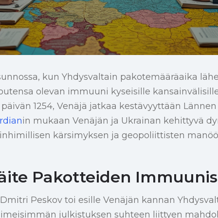
nnossa, kun Yhdysvaltain pakotemääräaika lähes
aloutensa olevan immuuni kyseisille kansainvälisille
a päivän 1254, Venäjä jatkaa kestävyyttään Lännen
rdian
in mukaan Venäjän ja Ukrainan kehittyvä d
nhimillisen kärsimyksen ja geopoliittisten manöö
äite Pakotteiden Immuuni
 Dmitri Peskov toi esille Venäjän kannan Yhdysvalt
imeisimmän julkistuksen suhteen liittyen mahdoll