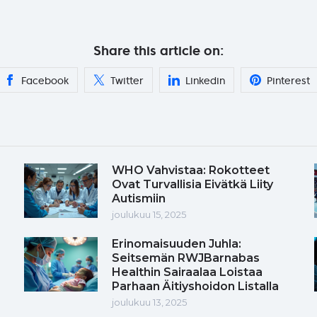
Share this article on:
Facebook
Twitter
Linkedin
Pinterest
WHO Vahvistaa: Rokotteet
Ovat Turvallisia Eivätkä Liity
Autismiin
joulukuu 15, 2025
Erinomaisuuden Juhla:
Seitsemän RWJBarnabas
Healthin Sairaalaa Loistaa
Parhaan Äitiyshoidon Listalla
joulukuu 13, 2025