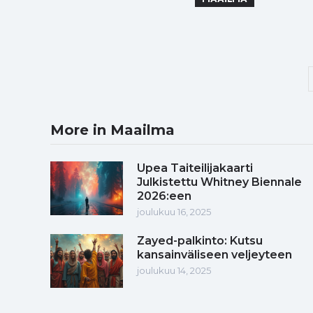
More in Maailma
Upea Taiteilijakaarti
Julkistettu Whitney Biennale
2026:een
joulukuu 16, 2025
Zayed-palkinto: Kutsu
kansainväliseen veljeyteen
joulukuu 14, 2025