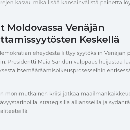
rejen kasvu, mikä lisää kansainvälistä painetta lö
t Moldovassa Venäjän
uttamissyytösten Keskellä
emokratian eheydestä liittyy syytöksiin Venäjän
ihin. Presidentti Maia Sandun valppaus heijastaa 
ksesta itsemääräämisoikeusprosesseihin entisessä
an monimutkainen kriisi jatkaa maailmankaikke
vyystarinoilla, strategisilla alliansseilla ja sydänt
liteeteillä.