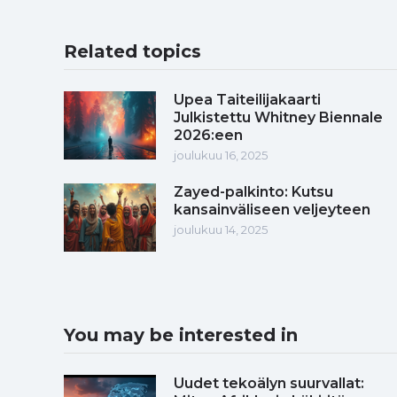
Related topics
Upea Taiteilijakaarti
Julkistettu Whitney Biennale
2026:een
joulukuu 16, 2025
Zayed-palkinto: Kutsu
kansainväliseen veljeyteen
joulukuu 14, 2025
You may be interested in
Uudet tekoälyn suurvallat: