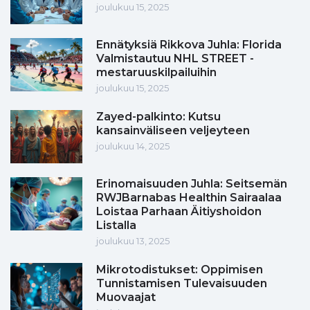
joulukuu 15, 2025
Ennätyksiä Rikkova Juhla: Florida
Valmistautuu NHL STREET -
mestaruuskilpailuihin
joulukuu 15, 2025
Zayed-palkinto: Kutsu
kansainväliseen veljeyteen
joulukuu 14, 2025
Erinomaisuuden Juhla: Seitsemän
RWJBarnabas Healthin Sairaalaa
Loistaa Parhaan Äitiyshoidon
Listalla
joulukuu 13, 2025
Mikrotodistukset: Oppimisen
Tunnistamisen Tulevaisuuden
Muovaajat