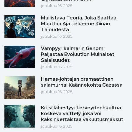
joulukuu 16, 2025
Mullistava Teoria, Joka Saattaa
Muuttaa Ajattelumme Kiinan
Taloudesta
joulukuu 16, 2025
Vampyyrikalmarin Genomi
Paljastaa Evoluution Muinaiset
Salaisuudet
joulukuu 16, 2025
Hamas-johtajan dramaattinen
salamurha: Käännekohta Gazassa
joulukuu 16, 2025
Kriisi lähestyy: Terveydenhuoltoa
koskeva väittely, joka voi
kaksinkertaistaa vakuutusmaksut
joulukuu 16, 2025