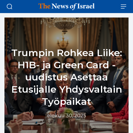
Trumpin Rohkea Liike:
H1B- ja Green Card -
uudistus Asettaa
Etusijalle Yhdysvaltain
Työpaikat
elokuu 30, 2025