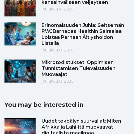
kansainväliseen veljeyteen
joulukuu 14, 2025
Erinomaisuuden Juhla: Seitsemän
RWJBarnabas Healthin Sairaalaa
Loistaa Parhaan Äitiyshoidon
Listalla
joulukuu 13, 2025
Mikrotodistukset: Oppimisen
Tunnistamisen Tulevaisuuden
Muovaajat
joulukuu 13, 2025
You may be interested in
Uudet tekoälyn suurvallat: Miten
Afrikka ja Lähi-itä muovaavat
digitaalista maailmaa