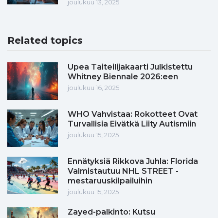
joulukuu 13, 2025
Related topics
Upea Taiteilijakaarti Julkistettu
Whitney Biennale 2026:een
joulukuu 16, 2025
WHO Vahvistaa: Rokotteet Ovat
Turvallisia Eivätkä Liity Autismiin
joulukuu 15, 2025
Ennätyksiä Rikkova Juhla: Florida
Valmistautuu NHL STREET -
mestaruuskilpailuihin
joulukuu 15, 2025
Zayed-palkinto: Kutsu