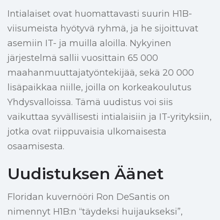
Intialaiset ovat huomattavasti suurin H1B-
viisumeista hyötyvä ryhmä, ja he sijoittuvat
asemiin IT- ja muilla aloilla. Nykyinen
järjestelmä sallii vuosittain 65 000
maahanmuuttajatyöntekijää, sekä 20 000
lisäpaikkaa niille, joilla on korkeakoulutus
Yhdysvalloissa. Tämä uudistus voi siis
vaikuttaa syvällisesti intialaisiin ja IT-yrityksiin,
jotka ovat riippuvaisia ulkomaisesta
osaamisesta.
Uudistuksen Äänet
Floridan kuvernööri Ron DeSantis on
nimennyt H1B:n “täydeksi huijaukseksi”,