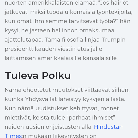
nuorten amerikkalaisten elämää. “Jos häiriöt
jatkuvat, miksi tuoda ulkomaisia työntekijöitä,
kun omat ihmisemme tarvitsevat työtä?” hän
kysyi, heijastaen hallinnon omaksumaa
ajattelutapaa. Tämä filosofia linjaa Trumpin
presidenttikauden viestin etusijalle
laittamisen amerikkalaisille kansalaisille.
Tuleva Polku
Nämä ehdotetut muutokset viittaavat siihen,
kuinka Yhdysvallat lähestyy kykyjen allasta.
Kun nämä uudistukset kehittyvät, monet
miettivät, keistä tulee “parhaat ihmiset”
näiden uusien ohjeistusten alla.
Hindustan
Times
:n mukaan liikeyritysten on