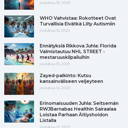
joulukuu 16, 2025
WHO Vahvistaa: Rokotteet Ovat
Turvallisia Eivätkä Liity Autismiin
joulukuu 15, 2025
Ennätyksiä Rikkova Juhla: Florida
Valmistautuu NHL STREET -
mestaruuskilpailuihin
joulukuu 15, 2025
Zayed-palkinto: Kutsu
kansainväliseen veljeyteen
joulukuu 14, 2025
Erinomaisuuden Juhla: Seitsemän
RWJBarnabas Healthin Sairaalaa
Loistaa Parhaan Äitiyshoidon
Listalla
joulukuu 13, 2025