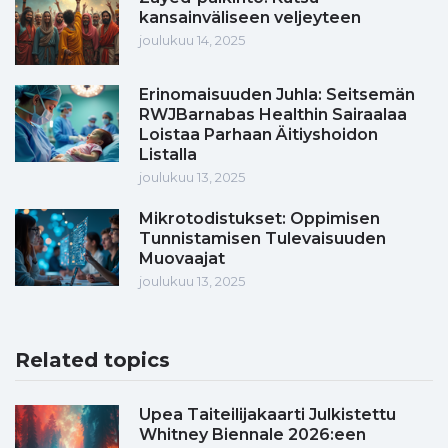
kansainväliseen veljeyteen
joulukuu 14, 2025
Erinomaisuuden Juhla: Seitsemän
RWJBarnabas Healthin Sairaalaa
Loistaa Parhaan Äitiyshoidon
Listalla
joulukuu 13, 2025
Mikrotodistukset: Oppimisen
Tunnistamisen Tulevaisuuden
Muovaajat
joulukuu 13, 2025
Related topics
Upea Taiteilijakaarti Julkistettu
Whitney Biennale 2026:een