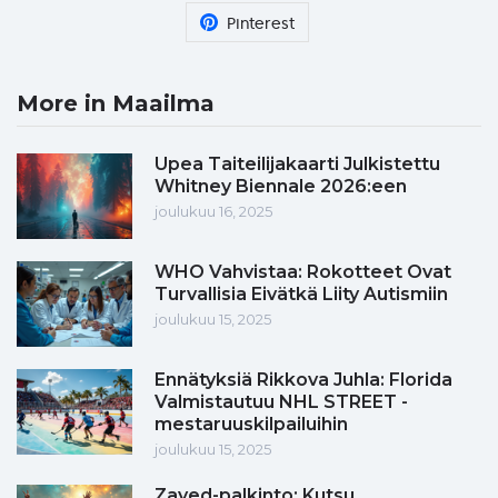
Pinterest
More in Maailma
Upea Taiteilijakaarti Julkistettu
Whitney Biennale 2026:een
joulukuu 16, 2025
WHO Vahvistaa: Rokotteet Ovat
Turvallisia Eivätkä Liity Autismiin
joulukuu 15, 2025
Ennätyksiä Rikkova Juhla: Florida
Valmistautuu NHL STREET -
mestaruuskilpailuihin
joulukuu 15, 2025
Zayed-palkinto: Kutsu