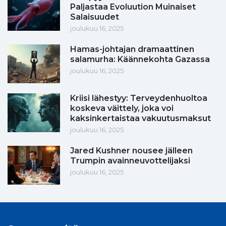
Paljastaa Evoluution Muinaiset
Salaisuudet
joulukuu 16, 2025
Hamas-johtajan dramaattinen
salamurha: Käännekohta Gazassa
joulukuu 16, 2025
Kriisi lähestyy: Terveydenhuoltoa
koskeva väittely, joka voi
kaksinkertaistaa vakuutusmaksut
joulukuu 16, 2025
Jared Kushner nousee jälleen
Trumpin avainneuvottelijaksi
joulukuu 16, 2025