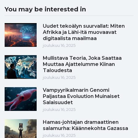
You may be interested in
Uudet tekoälyn suurvallat: Miten
Afrikka ja Lähi-itä muovaavat
digitaalista maailmaa
joulukuu 16, 2025
Mullistava Teoria, Joka Saattaa
Muuttaa Ajattelumme Kiinan
Taloudesta
joulukuu 16, 2025
Vampyyrikalmarin Genomi
Paljastaa Evoluution Muinaiset
Salaisuudet
joulukuu 16, 2025
Hamas-johtajan dramaattinen
salamurha: Käännekohta Gazassa
joulukuu 16, 2025