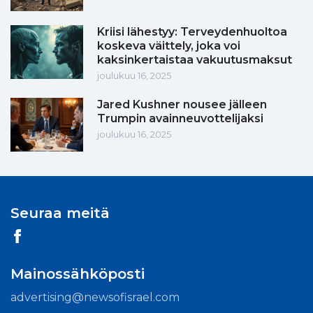
Kriisi lähestyy: Terveydenhuoltoa
koskeva väittely, joka voi
kaksinkertaistaa vakuutusmaksut
joulukuu 16, 2025
Jared Kushner nousee jälleen
Trumpin avainneuvottelijaksi
joulukuu 16, 2025
Seuraa meitä
Mainossähköposti
advertising@newsofisrael.com