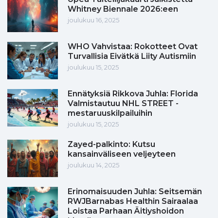
Whitney Biennale 2026:een
joulukuu 16, 2025
WHO Vahvistaa: Rokotteet Ovat
Turvallisia Eivätkä Liity Autismiin
joulukuu 15, 2025
Ennätyksiä Rikkova Juhla: Florida
Valmistautuu NHL STREET -
mestaruuskilpailuihin
joulukuu 15, 2025
Zayed-palkinto: Kutsu
kansainväliseen veljeyteen
joulukuu 14, 2025
Erinomaisuuden Juhla: Seitsemän
RWJBarnabas Healthin Sairaalaa
Loistaa Parhaan Äitiyshoidon