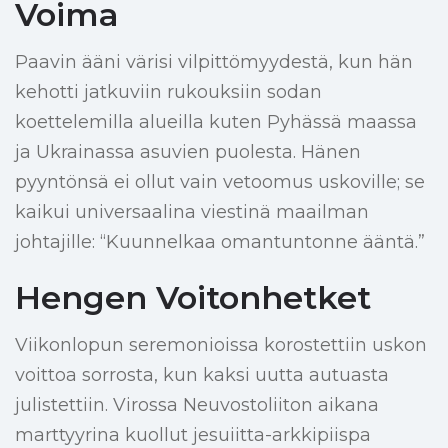
Voima
Paavin ääni värisi vilpittömyydestä, kun hän
kehotti jatkuviin rukouksiin sodan
koettelemilla alueilla kuten Pyhässä maassa
ja Ukrainassa asuvien puolesta. Hänen
pyyntönsä ei ollut vain vetoomus uskoville; se
kaikui universaalina viestinä maailman
johtajille: “Kuunnelkaa omantuntonne ääntä.”
Hengen Voitonhetket
Viikonlopun seremonioissa korostettiin uskon
voittoa sorrosta, kun kaksi uutta autuasta
julistettiin. Virossa Neuvostoliiton aikana
marttyyrina kuollut jesuiitta-arkkipiispa