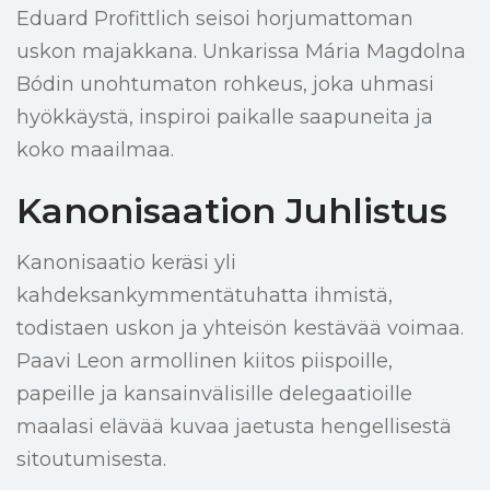
Eduard Profittlich seisoi horjumattoman
uskon majakkana. Unkarissa Mária Magdolna
Bódin unohtumaton rohkeus, joka uhmasi
hyökkäystä, inspiroi paikalle saapuneita ja
koko maailmaa.
Kanonisaation Juhlistus
Kanonisaatio keräsi yli
kahdeksankymmentätuhatta ihmistä,
todistaen uskon ja yhteisön kestävää voimaa.
Paavi Leon armollinen kiitos piispoille,
papeille ja kansainvälisille delegaatioille
maalasi elävää kuvaa jaetusta hengellisestä
sitoutumisesta.