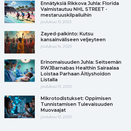
Ennätyksiä Rikkova Juhla: Florida
Valmistautuu NHL STREET -
mestaruuskilpailuihin
joulukuu 15, 2025
Zayed-palkinto: Kutsu
kansainväliseen veljeyteen
joulukuu 14, 2025
Erinomaisuuden Juhla: Seitsemän
RWJBarnabas Healthin Sairaalaa
Loistaa Parhaan Äitiyshoidon
Listalla
joulukuu 13, 2025
Mikrotodistukset: Oppimisen
Tunnistamisen Tulevaisuuden
Muovaajat
joulukuu 13, 2025