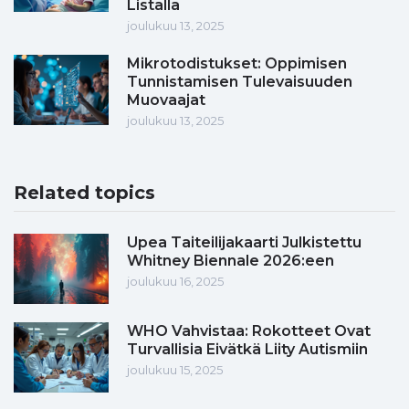
Listalla
joulukuu 13, 2025
Mikrotodistukset: Oppimisen
Tunnistamisen Tulevaisuuden
Muovaajat
joulukuu 13, 2025
Related topics
Upea Taiteilijakaarti Julkistettu
Whitney Biennale 2026:een
joulukuu 16, 2025
WHO Vahvistaa: Rokotteet Ovat
Turvallisia Eivätkä Liity Autismiin
joulukuu 15, 2025