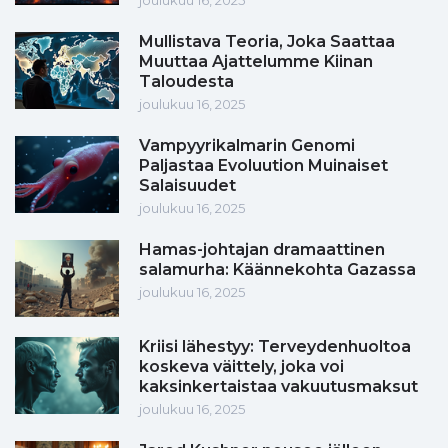
joulukuu 16, 2025
Mullistava Teoria, Joka Saattaa
Muuttaa Ajattelumme Kiinan
Taloudesta
joulukuu 16, 2025
Vampyyrikalmarin Genomi
Paljastaa Evoluution Muinaiset
Salaisuudet
joulukuu 16, 2025
Hamas-johtajan dramaattinen
salamurha: Käännekohta Gazassa
joulukuu 16, 2025
Kriisi lähestyy: Terveydenhuoltoa
koskeva väittely, joka voi
kaksinkertaistaa vakuutusmaksut
joulukuu 16, 2025