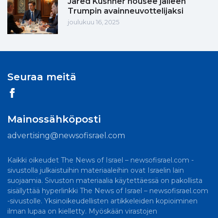
Jared Kushner nousee jälleen
Trumpin avainneuvottelijaksi
joulukuu 16, 2025
Seuraa meitä
Mainossähköposti
advertising@newsofisrael.com
Kaikki oikeudet The News of Israel – newsofisrael.com -
sivustolla julkaistuihin materiaaleihin ovat Israelin lain
suojaamia. Sivuston materiaalia käytettäessä on pakollista
sisällyttää hyperlinkki The News of Israel – newsofisrael.com
-sivustolle. Yksinoikeudellisten artikkeleiden kopioiminen
ilman lupaa on kielletty. Myöskään virastojen