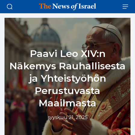
Paavi Leo XIV:n
Näkemys Rauhallisesta
ja Yhteistyöhön
Perustuvasta
Maailmasta
syyskuu 21, 2025