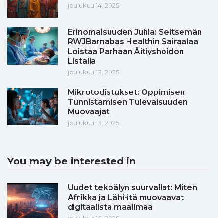
joulukuu 14, 2025
Erinomaisuuden Juhla: Seitsemän
RWJBarnabas Healthin Sairaalaa
Loistaa Parhaan Äitiyshoidon
Listalla
joulukuu 13, 2025
Mikrotodistukset: Oppimisen
Tunnistamisen Tulevaisuuden
Muovaajat
joulukuu 13, 2025
You may be interested in
Uudet tekoälyn suurvallat: Miten
Afrikka ja Lähi-itä muovaavat
digitaalista maailmaa