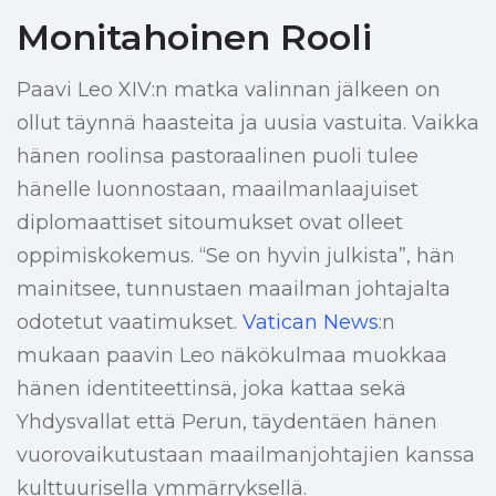
Monitahoinen Rooli
Paavi Leo XIV:n matka valinnan jälkeen on
ollut täynnä haasteita ja uusia vastuita. Vaikka
hänen roolinsa pastoraalinen puoli tulee
hänelle luonnostaan, maailmanlaajuiset
diplomaattiset sitoumukset ovat olleet
oppimiskokemus. “Se on hyvin julkista”, hän
mainitsee, tunnustaen maailman johtajalta
odotetut vaatimukset.
Vatican News
:n
mukaan paavin Leo näkökulmaa muokkaa
hänen identiteettinsä, joka kattaa sekä
Yhdysvallat että Perun, täydentäen hänen
vuorovaikutustaan maailmanjohtajien kanssa
kulttuurisella ymmärryksellä.