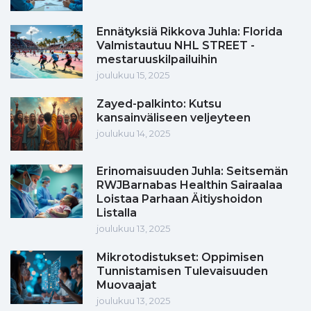
Ennätyksiä Rikkova Juhla: Florida
Valmistautuu NHL STREET -
mestaruuskilpailuihin
joulukuu 15, 2025
Zayed-palkinto: Kutsu
kansainväliseen veljeyteen
joulukuu 14, 2025
Erinomaisuuden Juhla: Seitsemän
RWJBarnabas Healthin Sairaalaa
Loistaa Parhaan Äitiyshoidon
Listalla
joulukuu 13, 2025
Mikrotodistukset: Oppimisen
Tunnistamisen Tulevaisuuden
Muovaajat
joulukuu 13, 2025