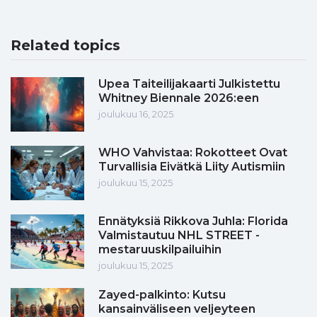
Related topics
Upea Taiteilijakaarti Julkistettu
Whitney Biennale 2026:een
joulukuu 16, 2025
WHO Vahvistaa: Rokotteet Ovat
Turvallisia Eivätkä Liity Autismiin
joulukuu 15, 2025
Ennätyksiä Rikkova Juhla: Florida
Valmistautuu NHL STREET -
mestaruuskilpailuihin
joulukuu 15, 2025
Zayed-palkinto: Kutsu
kansainväliseen veljeyteen