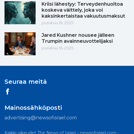
Kriisi lähestyy: Terveydenhuoltoa
koskeva väittely, joka voi
kaksinkertaistaa vakuutusmaksut
joulukuu 16, 2025
Jared Kushner nousee jälleen
Trumpin avainneuvottelijaksi
joulukuu 16, 2025
Seuraa meitä
Mainossähköposti
advertising@newsofisrael.com
Kaikki oikeudet The News of Israel – newsofisrael.com -