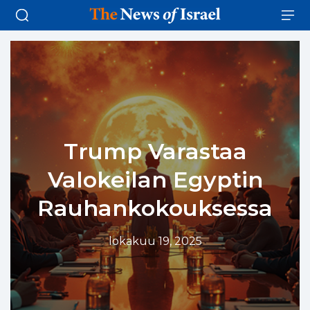
Trump Varastaa
Valokeilan Egyptin
Rauhankokouksessa
lokakuu 19, 2025