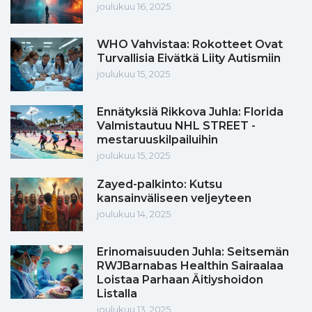
joulukuu 16, 2025
WHO Vahvistaa: Rokotteet Ovat
Turvallisia Eivätkä Liity Autismiin
joulukuu 15, 2025
Ennätyksiä Rikkova Juhla: Florida
Valmistautuu NHL STREET -
mestaruuskilpailuihin
joulukuu 15, 2025
Zayed-palkinto: Kutsu
kansainväliseen veljeyteen
joulukuu 14, 2025
Erinomaisuuden Juhla: Seitsemän
RWJBarnabas Healthin Sairaalaa
Loistaa Parhaan Äitiyshoidon
Listalla
joulukuu 13, 2025