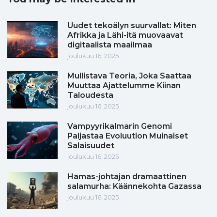
Uudet tekoälyn suurvallat: Miten
Afrikka ja Lähi-itä muovaavat
digitaalista maailmaa
joulukuu 16, 2025
Mullistava Teoria, Joka Saattaa
Muuttaa Ajattelumme Kiinan
Taloudesta
joulukuu 16, 2025
Vampyyrikalmarin Genomi
Paljastaa Evoluution Muinaiset
Salaisuudet
joulukuu 16, 2025
Hamas-johtajan dramaattinen
salamurha: Käännekohta Gazassa
joulukuu 16, 2025