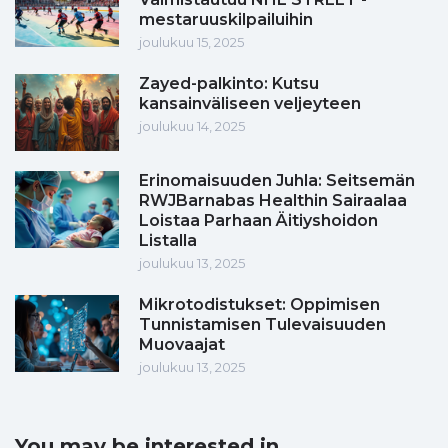
mestaruuskilpailuihin
joulukuu 15, 2025
Zayed-palkinto: Kutsu
kansainväliseen veljeyteen
joulukuu 14, 2025
Erinomaisuuden Juhla: Seitsemän
RWJBarnabas Healthin Sairaalaa
Loistaa Parhaan Äitiyshoidon
Listalla
joulukuu 13, 2025
Mikrotodistukset: Oppimisen
Tunnistamisen Tulevaisuuden
Muovaajat
joulukuu 13, 2025
You may be interested in