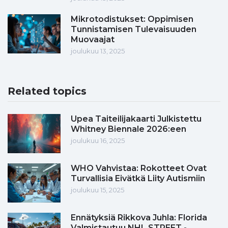
Mikrotodistukset: Oppimisen
Tunnistamisen Tulevaisuuden
Muovaajat
joulukuu 13, 2025
Related topics
Upea Taiteilijakaarti Julkistettu
Whitney Biennale 2026:een
joulukuu 16, 2025
WHO Vahvistaa: Rokotteet Ovat
Turvallisia Eivätkä Liity Autismiin
joulukuu 15, 2025
Ennätyksiä Rikkova Juhla: Florida
Valmistautuu NHL STREET -