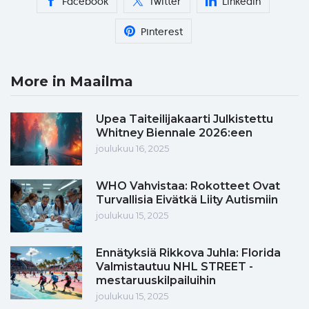
Facebook
Twitter
Linkedin
Pinterest
More in Maailma
Upea Taiteilijakaarti Julkistettu
Whitney Biennale 2026:een
joulukuu 16, 2025
WHO Vahvistaa: Rokotteet Ovat
Turvallisia Eivätkä Liity Autismiin
joulukuu 15, 2025
Ennätyksiä Rikkova Juhla: Florida
Valmistautuu NHL STREET -
mestaruuskilpailuihin
joulukuu 15, 2025