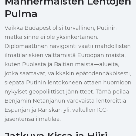
Mannermaisten Lentojen
Pulma
Vaikka Budapest olisi turvallinen, Putinin
matka sinne ei ole yksinkertainen.
Diplomaattinen navigointi vaatii mahdollisten
ilmatilariskien välttämistä Euroopan maista,
kuten Puolasta ja Baltian maista—alueita,
jotka saattavat, vaikkakin epätodennäköisesti,
siepata Putinin lentokoneen ottaen huomioon
nykyiset geopoliittiset jännitteet. Tämä peilaa
Benjamin Netanjahun varovaista lentoreittiä
Espanjan ja Ranskan yli, vältellen ICC-
jäsentensä ilmatilaa.
Jatkuva Kissa ja Hiiri -