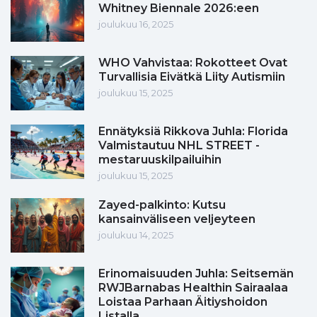
Whitney Biennale 2026:een
joulukuu 16, 2025
WHO Vahvistaa: Rokotteet Ovat
Turvallisia Eivätkä Liity Autismiin
joulukuu 15, 2025
Ennätyksiä Rikkova Juhla: Florida
Valmistautuu NHL STREET -
mestaruuskilpailuihin
joulukuu 15, 2025
Zayed-palkinto: Kutsu
kansainväliseen veljeyteen
joulukuu 14, 2025
Erinomaisuuden Juhla: Seitsemän
RWJBarnabas Healthin Sairaalaa
Loistaa Parhaan Äitiyshoidon
Listalla