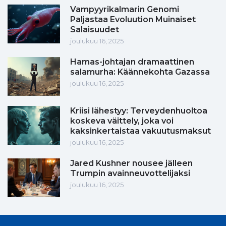
Vampyyrikalmarin Genomi
Paljastaa Evoluution Muinaiset
Salaisuudet
joulukuu 16, 2025
Hamas-johtajan dramaattinen
salamurha: Käännekohta Gazassa
joulukuu 16, 2025
Kriisi lähestyy: Terveydenhuoltoa
koskeva väittely, joka voi
kaksinkertaistaa vakuutusmaksut
joulukuu 16, 2025
Jared Kushner nousee jälleen
Trumpin avainneuvottelijaksi
joulukuu 16, 2025