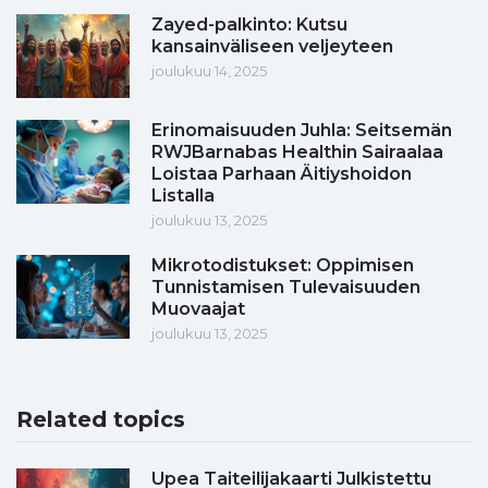
Zayed-palkinto: Kutsu
kansainväliseen veljeyteen
joulukuu 14, 2025
Erinomaisuuden Juhla: Seitsemän
RWJBarnabas Healthin Sairaalaa
Loistaa Parhaan Äitiyshoidon
Listalla
joulukuu 13, 2025
Mikrotodistukset: Oppimisen
Tunnistamisen Tulevaisuuden
Muovaajat
joulukuu 13, 2025
Related topics
Upea Taiteilijakaarti Julkistettu