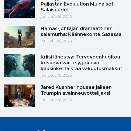
Paljastaa Evoluution Muinaiset
Salaisuudet
joulukuu 16, 2025
Hamas-johtajan dramaattinen
salamurha: Käännekohta Gazassa
joulukuu 16, 2025
Kriisi lähestyy: Terveydenhuoltoa
koskeva väittely, joka voi
kaksinkertaistaa vakuutusmaksut
joulukuu 16, 2025
Jared Kushner nousee jälleen
Trumpin avainneuvottelijaksi
joulukuu 16, 2025