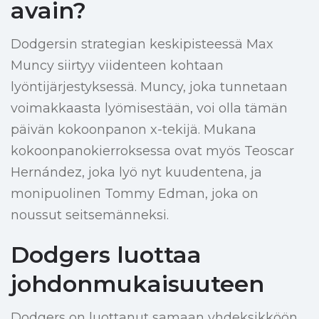
avain?
Dodgersin strategian keskipisteessä Max
Muncy siirtyy viidenteen kohtaan
lyöntijärjestyksessä. Muncy, joka tunnetaan
voimakkaasta lyömisestään, voi olla tämän
päivän kokoonpanon x-tekijä. Mukana
kokoonpanokierroksessa ovat myös Teoscar
Hernández, joka lyö nyt kuudentena, ja
monipuolinen Tommy Edman, joka on
noussut seitsemänneksi.
Dodgers luottaa
johdonmukaisuuteen
Dodgers on luottanut samaan yhdeksikköön