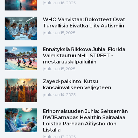
joulukuu 16, 2025
WHO Vahvistaa: Rokotteet Ovat
Turvallisia Eivätkä Liity Autismiin
joulukuu 15, 2025
Ennätyksiä Rikkova Juhla: Florida
Valmistautuu NHL STREET -
mestaruuskilpailuihin
joulukuu 15, 2025
Zayed-palkinto: Kutsu
kansainväliseen veljeyteen
joulukuu 14, 2025
Erinomaisuuden Juhla: Seitsemän
RWJBarnabas Healthin Sairaalaa
Loistaa Parhaan Äitiyshoidon
Listalla
joulukuu 13, 2025