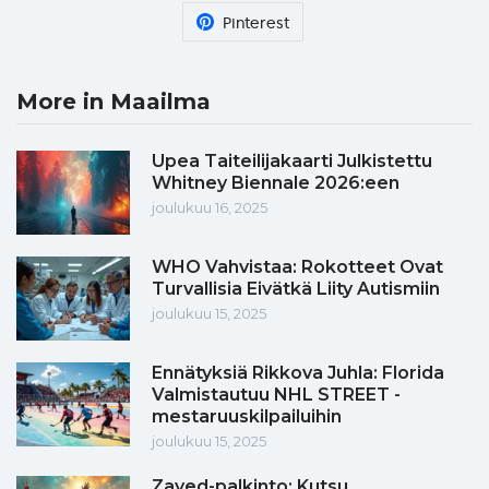
Pinterest
More in Maailma
Upea Taiteilijakaarti Julkistettu
Whitney Biennale 2026:een
joulukuu 16, 2025
WHO Vahvistaa: Rokotteet Ovat
Turvallisia Eivätkä Liity Autismiin
joulukuu 15, 2025
Ennätyksiä Rikkova Juhla: Florida
Valmistautuu NHL STREET -
mestaruuskilpailuihin
joulukuu 15, 2025
Zayed-palkinto: Kutsu