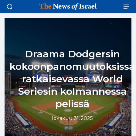
Draama Dodgersin
kokoonpanomuutoksissa
ratkaisevassa World
Seriesin kolmannessa
pelissä
lokakuu 31, 2025