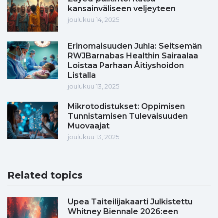
kansainväliseen veljeyteen
joulukuu 14, 2025
Erinomaisuuden Juhla: Seitsemän
RWJBarnabas Healthin Sairaalaa
Loistaa Parhaan Äitiyshoidon
Listalla
joulukuu 13, 2025
Mikrotodistukset: Oppimisen
Tunnistamisen Tulevaisuuden
Muovaajat
joulukuu 13, 2025
Related topics
Upea Taiteilijakaarti Julkistettu
Whitney Biennale 2026:een