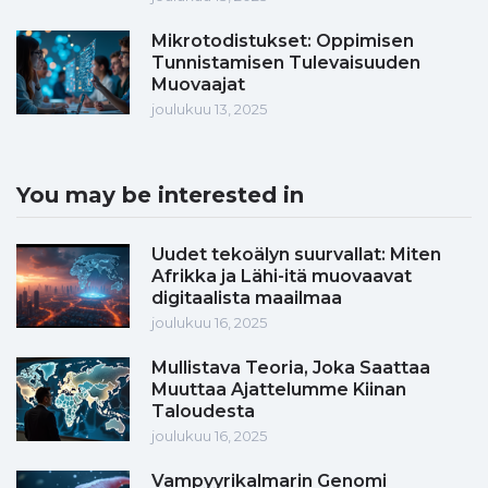
Mikrotodistukset: Oppimisen
Tunnistamisen Tulevaisuuden
Muovaajat
joulukuu 13, 2025
You may be interested in
Uudet tekoälyn suurvallat: Miten
Afrikka ja Lähi-itä muovaavat
digitaalista maailmaa
joulukuu 16, 2025
Mullistava Teoria, Joka Saattaa
Muuttaa Ajattelumme Kiinan
Taloudesta
joulukuu 16, 2025
Vampyyrikalmarin Genomi