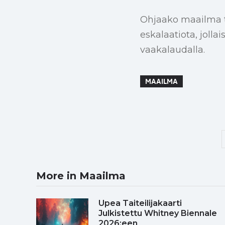
Ohjaako maailma tu
eskalaatiota, joll
vaakalaudalla.
MAAILMA
More in Maailma
Upea Taiteilijakaarti
Julkistettu Whitney Biennale
2026:een