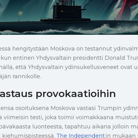
essä hengitystään Moskova on testannut ydinvalm
, kun entinen Yhdysvaltain presidentti Donald Tr
ämällä, että Yhdysvaltain ydinsukellusveneet ovat 
jän rannikolle.
vastaus provokaatioihin
ensa osoituksena Moskova vastasi Trumpin ydin
ä viimeisin testi, joka toimii voimakkaana muistu
pävakaasta luonteesta, tapahtuu aikana jolloin m
t kiehumispisteessä.
The Independent
:in mukaan 