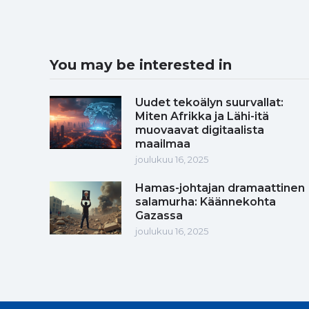
You may be interested in
Uudet tekoälyn suurvallat:
Miten Afrikka ja Lähi-itä
muovaavat digitaalista
maailmaa
joulukuu 16, 2025
Hamas-johtajan dramaattinen
salamurha: Käännekohta
Gazassa
joulukuu 16, 2025