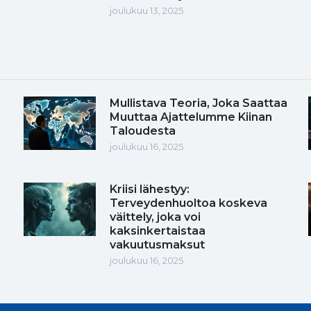
joulukuu 13, 2025
Mullistava Teoria, Joka Saattaa
Muuttaa Ajattelumme Kiinan
Taloudesta
joulukuu 16, 2025
Kriisi lähestyy:
Terveydenhuoltoa koskeva
väittely, joka voi
kaksinkertaistaa
vakuutusmaksut
joulukuu 16, 2025