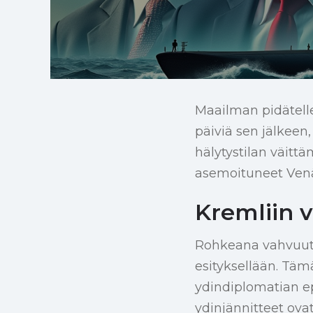
Maailman pidätell
päiviä sen jälkeen
hälytystilan väitt
asemoituneet Venä
Kremliin 
Rohkeana vahvuut
esityksellään. Täm
ydindiplomatian e
ydinjännitteet ova