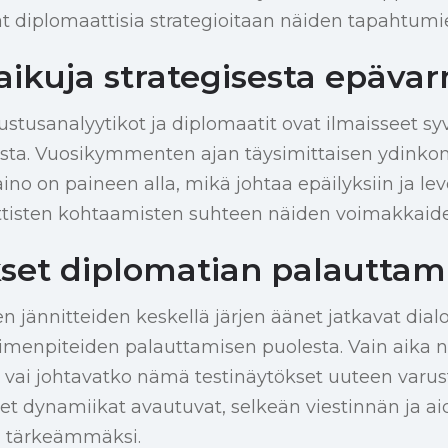
at diplomaattisia strategioitaan näiden tapahtumi
kaikuja strategisesta epäv
stusanalyytikot ja diplomaatit ovat ilmaisseet s
ista. Vuosikymmenten ajan täysimittaisen ydinkonf
ino on paineen alla, mikä johtaa epäilyksiin ja l
ttisten kohtaamisten suhteen näiden voimakkaiden
et diplomatian palauttam
 jännitteiden keskellä järjen äänet jatkavat dialo
imenpiteiden palauttamisen puolesta. Vain aika n
 vai johtavatko nämä testinäytökset uuteen varus
t dynamiikat avautuvat, selkeän viestinnän ja ai
ä tärkeämmäksi.