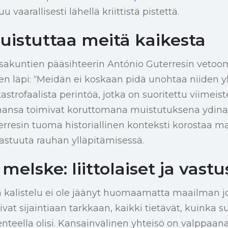
vaarallisesti lähellä kriittistä pistettä.
uistuttaa meitä kaikesta
sakuntien pääsihteerin António Guterresin vetoo
ien läpi: “Meidän ei koskaan pidä unohtaa niiden y
strofaalista perintöä, jotka on suoritettu viimei
nansa toimivat koruttomana muistutuksena ydina
terresin tuoma historiallinen konteksti korostaa 
astuuta rauhan ylläpitämisessä.
elske: liittolaiset ja vastu
kalistelu ei ole jäänyt huomaamatta maailman johta
oivat sijaintiaan tarkkaan, kaikki tietävät, kuinka s
enteella olisi. Kansainvälinen yhteisö on valppaana