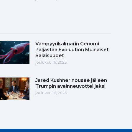
Vampyyrikalmarin Genomi
Paljastaa Evoluution Muinaiset
Salaisuudet
joulukuu 16, 2025
Jared Kushner nousee jälleen
Trumpin avainneuvottelijaksi
joulukuu 16, 2025