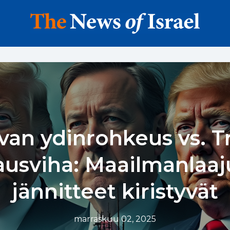
an ydinrohkeus vs. 
ausviha: Maailmanlaaj
jännitteet kiristyvät
marraskuu 02, 2025