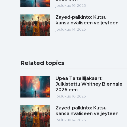
joulukuu 16, 2025
Zayed-palkinto: Kutsu
kansainväliseen veljeyteen
joulukuu 14, 2025
Related topics
Upea Taiteilijakaarti
Julkistettu Whitney Biennale
2026:een
joulukuu 16, 2025
Zayed-palkinto: Kutsu
kansainväliseen veljeyteen
joulukuu 14, 2025