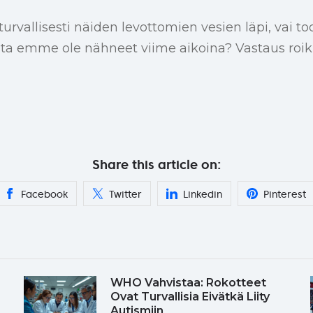
rvallisesti näiden levottomien vesien läpi, vai 
aista emme ole nähneet viime aikoina? Vastaus ro
Share this article on:
Facebook
Twitter
Linkedin
Pinterest
WHO Vahvistaa: Rokotteet
Ovat Turvallisia Eivätkä Liity
Autismiin