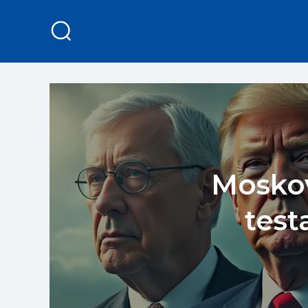
Moskov
test