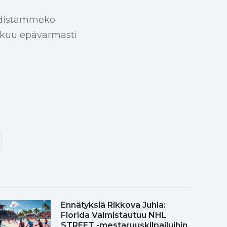
todistammeko
ikkuu epävarmasti
Ennätyksiä Rikkova Juhla:
Florida Valmistautuu NHL
STREET -mestaruuskilpailuihin