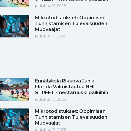
joulukuu 15, 2025
Mikrotodistukset: Oppimisen
Tunnistamisen Tulevaisuuden
Muovaajat
joulukuu 13, 2025
Ennätyksiä Rikkova Juhla:
Florida Valmistautuu NHL
STREET -mestaruuskilpailuihin
joulukuu 15, 2025
Mikrotodistukset: Oppimisen
Tunnistamisen Tulevaisuuden
Muovaajat
joulukuu 13, 2025