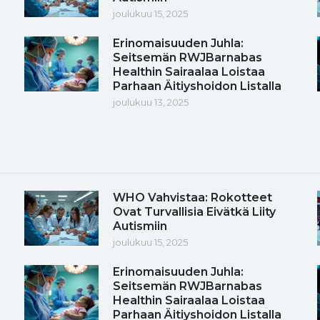
joulukuu 15, 2025
Erinomaisuuden Juhla:
Seitsemän RWJBarnabas
Healthin Sairaalaa Loistaa
Parhaan Äitiyshoidon Listalla
joulukuu 13, 2025
WHO Vahvistaa: Rokotteet
Ovat Turvallisia Eivätkä Liity
Autismiin
joulukuu 15, 2025
Erinomaisuuden Juhla:
Seitsemän RWJBarnabas
Healthin Sairaalaa Loistaa
Parhaan Äitiyshoidon Listalla