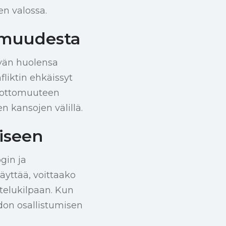
en valossa.
armuudesta
yvän huolensa
liktin ehkäissyt
evottomuuteen
 kansojen välillä.
iseen
gin ja
äyttää, voittaako
telukilpaan. Kun
don osallistumisen