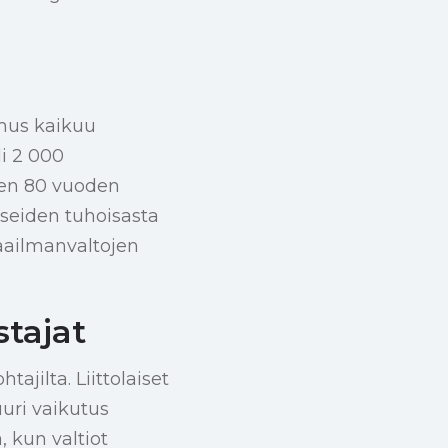
mus kaikuu
li 2 000
sten 80 vuoden
seiden tuhoisasta
maailmanvaltojen
stajat
jilta. Liittolaiset
uuri vaikutus
, kun valtiot