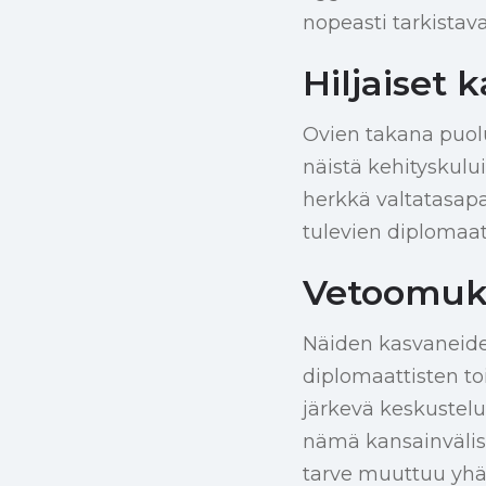
nopeasti tarkistav
Hiljaiset 
Ovien takana puolu
näistä kehityskulu
herkkä valtatasapa
tulevien diplomaa
Vetoomuks
Näiden kasvaneiden
diplomaattisten to
järkevä keskustelu
nämä kansainvälise
tarve muuttuu yh