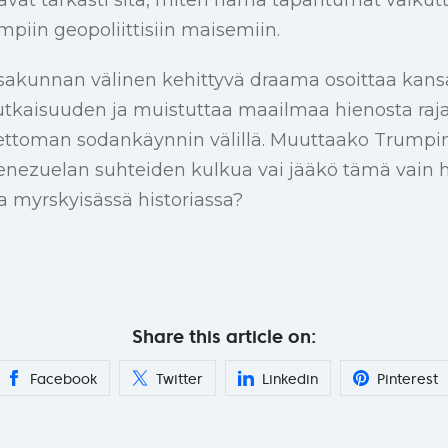
mpiin geopoliittisiin maisemiin.
kunnan välinen kehittyvä draama osoittaa kansa
kaisuuden ja muistuttaa maailmaa hienosta rajas
ettoman sodankäynnin välillä. Muuttaako Trumpin
enezuelan suhteiden kulkua vai jääkö tämä vain h
ja myrskyisässä historiassa?
Share this article on:
Facebook
Twitter
Linkedin
Pinterest