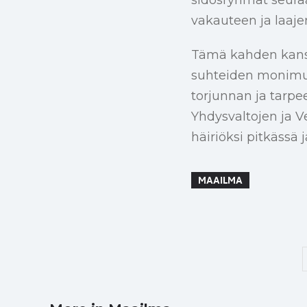
vakauteen ja laaje
Tämä kahden kansa
suhteiden monimut
torjunnan ja tarpe
Yhdysvaltojen ja V
häiriöksi pitkässä 
MAAILMA