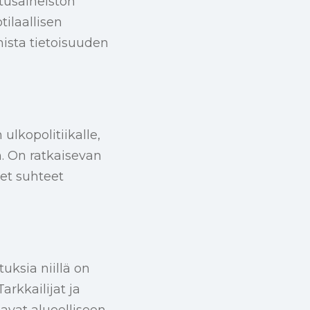
stusaineiston
tilaallisen
mista tietoisuuden
ulkopolitiikalle,
. On ratkaisevan
set suhteet
uksia niillä on
rkkailijat ja
avat alueelliseen