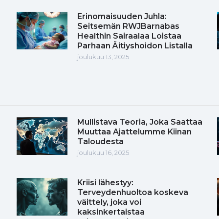
Erinomaisuuden Juhla:
Seitsemän RWJBarnabas
Healthin Sairaalaa Loistaa
Parhaan Äitiyshoidon Listalla
joulukuu 13, 2025
Mullistava Teoria, Joka Saattaa
Muuttaa Ajattelumme Kiinan
Taloudesta
joulukuu 16, 2025
Kriisi lähestyy:
Terveydenhuoltoa koskeva
väittely, joka voi
kaksinkertaistaa