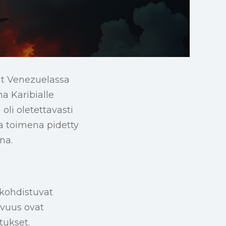
it Venezuelassa
a Karibialle
oli oletettavasti
a toimena pidetty
na.
 kohdistuvat
avuus ovat
tukset.