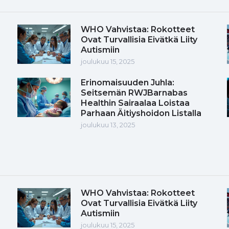
WHO Vahvistaa: Rokotteet
Ovat Turvallisia Eivätkä Liity
Autismiin
joulukuu 15, 2025
Erinomaisuuden Juhla:
Seitsemän RWJBarnabas
Healthin Sairaalaa Loistaa
Parhaan Äitiyshoidon Listalla
joulukuu 13, 2025
WHO Vahvistaa: Rokotteet
Ovat Turvallisia Eivätkä Liity
Autismiin
joulukuu 15, 2025