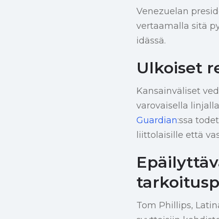
Venezuelan preside
vertaamalla sitä p
idässä.
Ulkoiset r
Kansainväliset ved
varovaisella linjal
Guardian
:ssa tode
liittolaisille että
Epäilyttäv
tarkoitusp
Tom Phillips, Latin