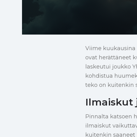
Viime kuukausina 
ovat herättäneet k
laskeutui joukko Yh
kohdistua huumeka
teko on kuitenkin 
Ilmaiskut 
Pinnalta katsoen h
ilmaiskut vaikuttav
kuitenkin saaneet 