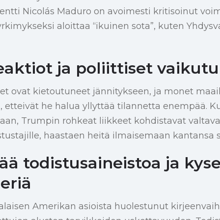
ntti Nicolás Maduro on avoimesti kritisoinut voi
yrkimykseksi aloittaa “ikuinen sota”, kuten Yhdysv
eaktiot ja poliittiset vaikut
et ovat kietoutuneet jännitykseen, ja monet maai
la, etteivät he halua yllyttää tilannetta enempää. 
taan, Trumpin rohkeat liikkeet kohdistavat valta
 vastustajille, haastaen heitä ilmaisemaan kantansa s
ää todistusaineistoa ja kys
eriä
alaisen Amerikan asioista huolestunut kirjeenvaiht