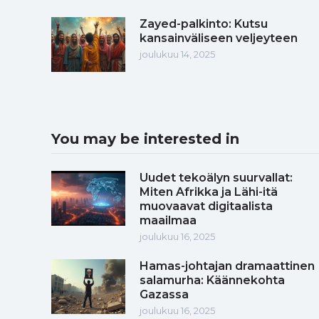
Zayed-palkinto: Kutsu
kansainväliseen veljeyteen
joulukuu 14, 2025
You may be interested in
Uudet tekoälyn suurvallat:
Miten Afrikka ja Lähi-itä
muovaavat digitaalista
maailmaa
joulukuu 16, 2025
Hamas-johtajan dramaattinen
salamurha: Käännekohta
Gazassa
joulukuu 16, 2025