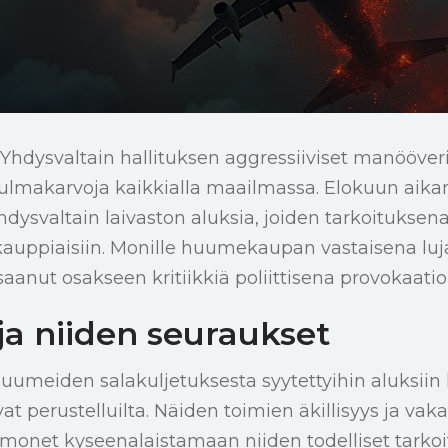
Yhdysvaltain hallituksen aggressiiviset manööver
ulmakarvoja kaikkialla maailmassa. Elokuun aikan
dysvaltain laivaston aluksia, joiden tarkoituksena 
uppiaisiin. Monille huumekaupan vastaisena luj
saanut osakseen kritiikkiä poliittisena provokaatio
ja niiden seuraukset
uumeiden salakuljetuksesta syytettyihin aluksiin
at perustelluilta. Näiden toimien äkillisyys ja vak
monet kyseenalaistamaan niiden todelliset tarkoi