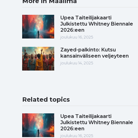
More in Maailma
Upea Taiteilijakaarti
Julkistettu Whitney Biennale
2026:een
joulukuu 16, 2025
Zayed-palkinto: Kutsu
kansainväliseen veljeyteen
joulukuu 14, 2025
Related topics
Upea Taiteilijakaarti
Julkistettu Whitney Biennale
2026:een
joulukuu 16, 2025