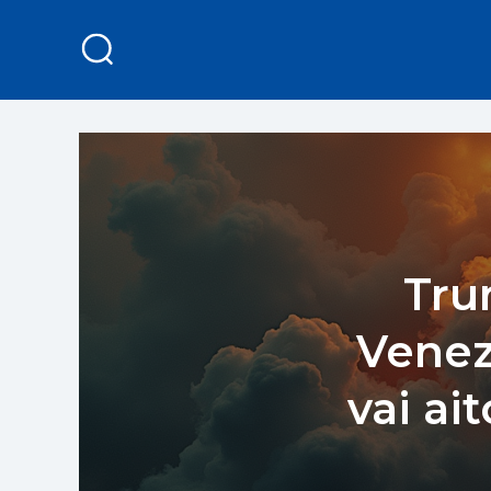
Tru
Venezu
vai ai