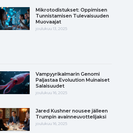
Mikrotodistukset: Oppimisen
Tunnistamisen Tulevaisuuden
Muovaajat
joulukuu 13, 2025
Vampyyrikalmarin Genomi
Paljastaa Evoluution Muinaiset
Salaisuudet
joulukuu 16, 2025
Jared Kushner nousee jälleen
Trumpin avainneuvottelijaksi
joulukuu 16, 2025