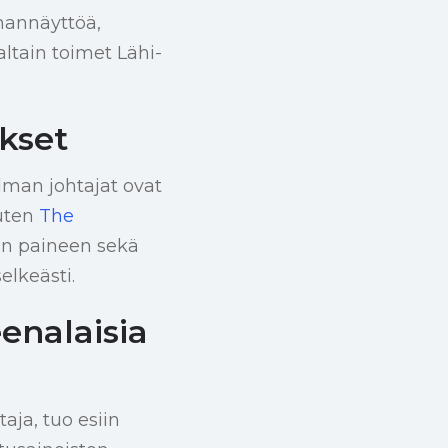
mannäyttöä,
altain toimet Lähi-
ukset
lman johtajat ovat
Kuten
The
van paineen sekä
elkeästi.
eenalaisia
aja, tuo esiin