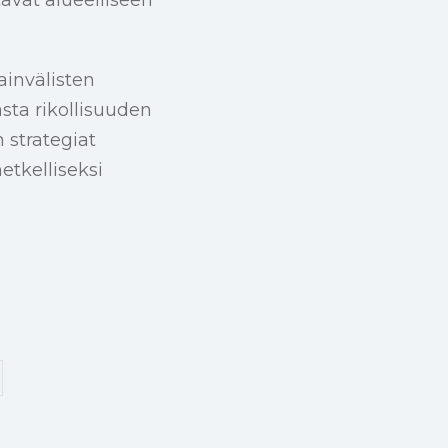
invälisten
ta rikollisuuden
 strategiat
etkelliseksi