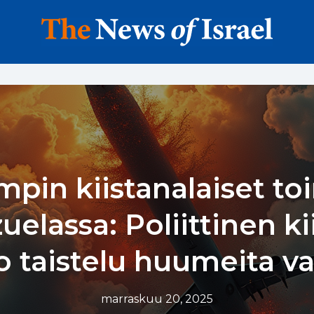
mpin kiistanalaiset to
elassa: Poliittinen k
to taistelu huumeita v
marraskuu 20, 2025