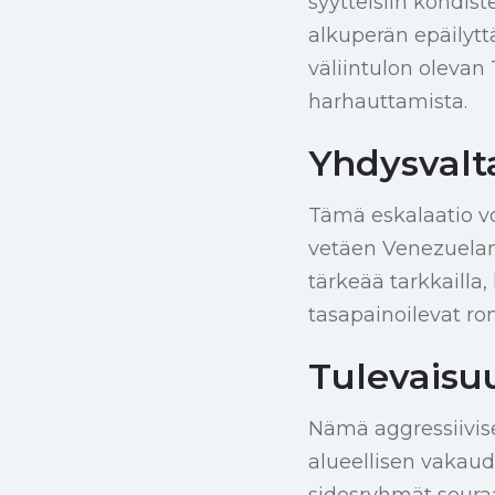
syytteisiin kohdis
alkuperän epäilyttäv
väliintulon olevan
harhauttamista.
Yhdysvalt
Tämä eskalaatio voi
vetäen Venezuelan
tärkeää tarkkailla,
tasapainoilevat ro
Tulevaisu
Nämä aggressiiviset
alueellisen vakaud
sidosryhmät seuraa