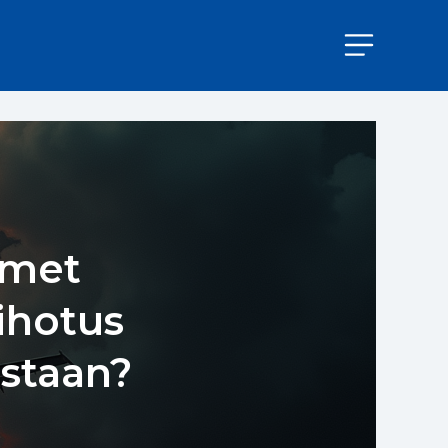
imet
iihotus
astaan?