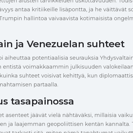
tettujen alusten tarvikkeiden uskottavuuden. Todi
yys antaa kritiikeille lisäpontta, ja he väittävät so
 Trumpin hallintoa vaivaavista kotimaisista ongel
ain ja Venezuelan suhteet
 aiheuttaa potentiaalisia seurauksia Yhdysvaltain 
 entistä voimakkaammin julkisuuden valokeilaan
 kuinka suhteet voisivat kehittyä, kun diplomaatti
mahtamisen partaalla.
us tasapainossa
 asenteet jäävät vielä nähtäväksi, millaisia vaikut
en ja laajemman geopoliittisen kentän kannalta. Ta
vat tarkasti sitä, miten nämä tapahtumat vaikutt